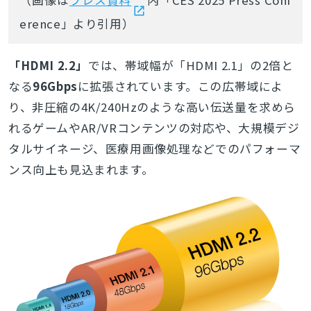
（画像は
プレス資料
内「CES 2025 Press Conf
erence」より引用）
「HDMI 2.2」
では、帯域幅が「HDMI 2.1」の2倍と
なる
96Gbps
に拡張されています。
この広帯域によ
り、非圧縮の4K/240Hzのような高い伝送量を求めら
れるゲームや
AR/VRコンテンツの対応や、大規模デジ
タルサイネージ、医療用画像処理などでのパフォーマ
ンス向上も見込まれます。