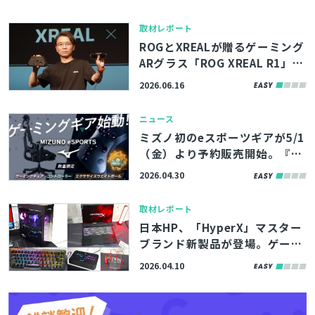
ートも併せて発表
取材レポート
ROGとXREALが贈るゲーミング
ARグラス「ROG XREAL R1」予
約販売スタート！世界初の240
2026.06.16
Hz対応で滑らかなゲーム体験を
実現
ニュース
ミズノ初のeスポーツギアが5/1
（金）より予約販売開始。『ス
ト6』コラボのゲーミングチェ
2026.04.30
ア・レバーレスアケコンなど
取材レポート
日本HP、「HyperX」マスター
ブランド新製品が登場。ゲーミ
ングPC最上位機「OMEN MAX 4
2026.04.10
5L」、ラピッドトリガー対応キ
ーボード「Origins 2 Pro」な
ど