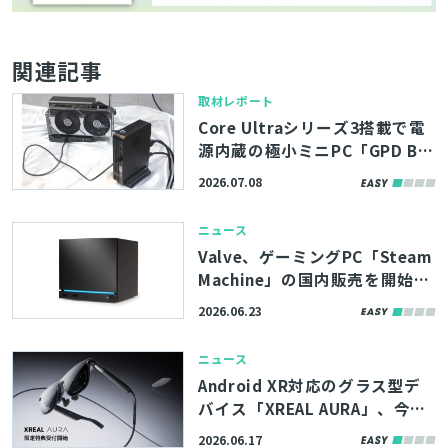
検索
関連記事
取材レポート
Core Ultraシリーズ3搭載で電
源内蔵の極小ミニPC「GPD BO
X」＆約1.6kgの軽量eGPUドッ
2026.07.08
ク「GPD G2」8月発売！MCIO
8i対応で高速通信を実現
ニュース
Valve、ゲーミングPC「Steam
Machine」の国内販売を開始。
新型「Steam Controller」同
2026.06.23
梱版も展開
ニュース
Android XR対応のグラス型デ
バイス「XREAL AURA」、今年
秋に発売予定。Unityでのサポ
2026.06.17