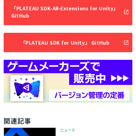
「PLATEAU SDK-AR-Extensions for Unity」
GitHub
「PLATEAU SDK for Unity」 GitHub
関連記事
ニュース