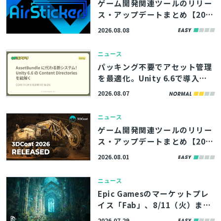
ゲーム開発関連ツールのリリー
ス・アップデートまとめ【202
6/8/8】
2026.08.08
ニュース
パッキング不要でアセット管理
を最適化。Unity 6.6で導入さ
れる「Content Directories」
2026.08.07
の解説記事、サイバーエージェ
ント「コアテク」が公開
ニュース
ゲーム開発関連ツールのリリー
ス・アップデートまとめ【202
6/8/1】
2026.08.01
ニュース
Epic Gamesのマーケットプレ
とじる
イス「Fab」、8/11（火）まで
の期間限定で無料コンテンツを
2026.07.29