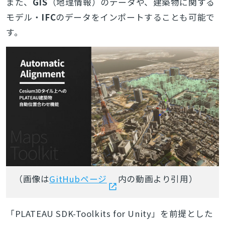
また、
GIS
（地理情報）のデータや、建築物に関する
モデル・
IFC
のデータをインポートすることも可能で
す。
（画像は
GitHubページ
内の動画
より引用）
「PLATEAU SDK-Toolkits for Unity」を前提とした