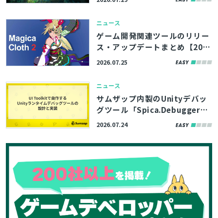
公開。アトランティスの遺跡を
検索
イメージした環境アセットなど
ニュース
3製品
ゲーム開発関連ツールのリリー
ス・アップデートまとめ【202
6/7/25】
2026.07.25
ニュース
サムザップ内製のUnityデバッ
グツール「Spica.Debugger」
はUI Toolkitで構築。高い拡張
2026.07.24
性を実現した内部実装をブログ
で解説