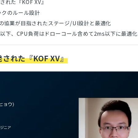
発された『KOF XV』
ックのルール設計
の協業が目指されたステージ/UI設計と最適化
ms以下、CPU負荷はドローコール含めて2ms以下に最適化
開発された『KOF XV』