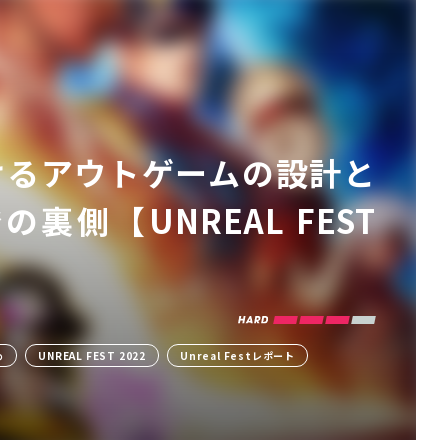
V』におけるアウトゲームの設計と
裏側【UNREAL FEST
め
UNREAL FEST 2022
Unreal Festレポート