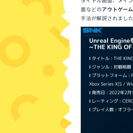
タイトル画面、メイ
面などの
アウトゲー
手法が解説されまし