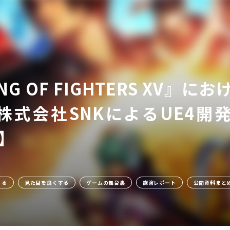
ING OF FIGHTERS X
式会社SNKによるUE4開発の
ア
2】
くる
見た目を良くする
ゲームの舞台裏
講演レポート
公開資料まと