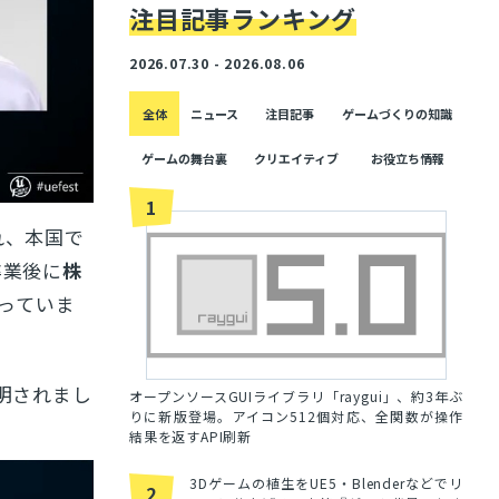
注目記事ランキング
2026.07.30 - 2026.08.06
全体
ニュース
注目記事
ゲームづくりの知識
ゲームの舞台裏
クリエイティブ
お役立ち情報
1
れ、本国で
卒業後に
株
っていま
明されまし
オープンソースGUIライブラリ「raygui」、約3年ぶ
りに新版登場。アイコン512個対応、全関数が操作
結果を返すAPI刷新
3Dゲームの植生をUE5・Blenderなどでリ
2