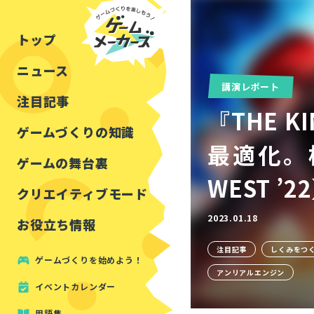
チュートリアル
インタビュー
フォートナイト
公開資料まとめ
トップ
ルールをつくる
講演レポート
マインクラフト
イベントレポート
ニュース
しくみをつくる
注目・定番の〇〇
講演レポート
見た目を良くする
アセットレビュー
注目記事
『THE K
ツール紹介
ゲームづくりの知識
最適化。株
周辺機器・ハードウェ
ゲームの舞台裏
WEST ’2
クリエイティブモード
2023.01.18
お役立ち情報
注目記事
しくみをつ
ゲームづくりを始めよう！
アンリアルエンジン
イベントカレンダー
用語集