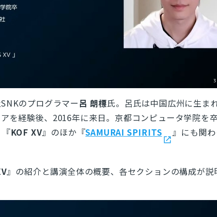
SNKのプログラマー
呂 朗標
氏。呂氏は中国広州に生ま
アを経験後、2016年に来日。京都コンピュータ学院を
、『
KOF XV
』のほか『
SAMURAI SPIRITS
』にも関わ
XV
』の紹介と講演
全体の概要、各セクションの構成が説