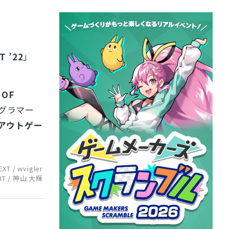
T ’22
」
。
 OF
グラマー
アウトゲー
EXT / wvigler
IT / 神山 大輝