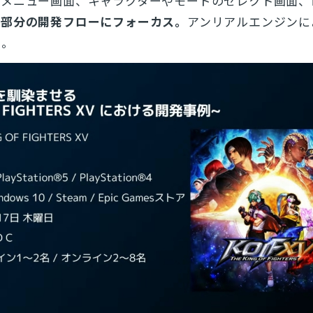
ンメニュー画面、キャラクターやモードのセレクト画面、
とじる
ム部分の開発フローにフォーカス。
アンリアルエンジンに
た。
検索