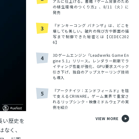
アルに仕上げる。書籍『ゲーム背景のため
の植生環境のつくり方』、8/11（火）に
発売
『ドンキーコング バナンザ』は、どこを
3
壊しても美しい。破片の飛び方や断面の描
写まで制御できた秘密とは【CEDEC202
6】
3Dゲームエンジン「Leadwerks Game En
4
gine 5.1」リリース。レンダラー刷新でラ
イティング性能が強化、GPU要求スペック
引き下げ、独自のアップスケーリング技術
も導入
『アークナイツ：エンドフィールド』を陰
5
で支えるCRIWARE。ゲーム業界で重宝さ
れるリップシンク・映像ミドルウェアの実
例を紹介
VIEW MORE
長い歴史を
はなく、