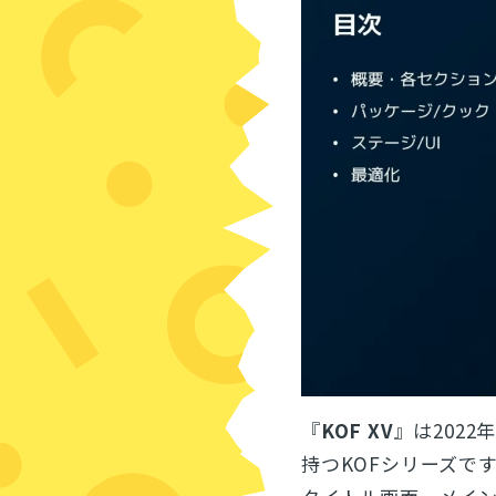
『
KOF
XV
』は202
持つKOFシリーズで