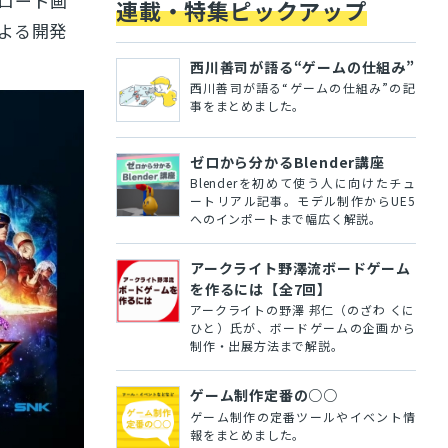
ロード画
連載・特集ピックアップ
よる開発
西川善司が語る“ゲームの仕組み”
西川善司が語る“ゲームの仕組み”の記
事をまとめました。
ゼロから分かるBlender講座
Blenderを初めて使う人に向けたチュ
ートリアル記事。モデル制作からUE5
へのインポートまで幅広く解説。
アークライト野澤流ボードゲーム
を作るには【全7回】
アークライトの野澤 邦仁（のざわ くに
ひと）氏が、ボードゲームの企画から
制作・出展方法まで解説。
ゲーム制作定番の○○
ゲーム制作の定番ツールやイベント情
報をまとめました。