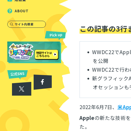
ABOUT
サイト内検索
この記事の3行
WWDC22でAppl
を公開
WWDC22で
新グラフィックA
オセッションも
2022年6月7日、
米App
Apple
の新たな技術を
た。