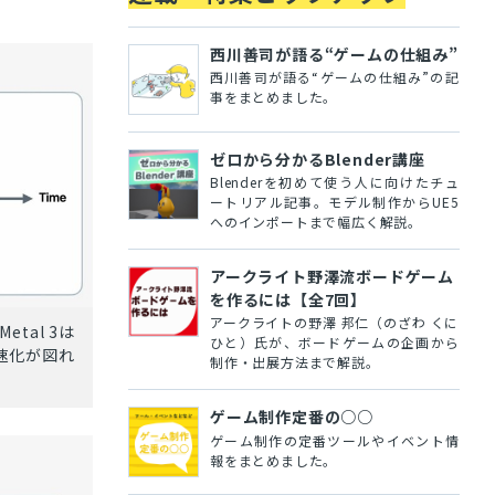
西川善司が語る“ゲームの仕組み”
西川善司が語る“ゲームの仕組み”の記
事をまとめました。
ゼロから分かるBlender講座
Blenderを初めて使う人に向けたチュ
ートリアル記事。モデル制作からUE5
へのインポートまで幅広く解説。
アークライト野澤流ボードゲーム
を作るには【全7回】
アークライトの野澤 邦仁（のざわ くに
tal 3は
ひと）氏が、ボードゲームの企画から
速化が図れ
制作・出展方法まで解説。
ゲーム制作定番の○○
ゲーム制作の定番ツールやイベント情
報をまとめました。