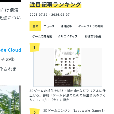
注目記事ランキング
者向け講演
2026.07.31 - 2026.08.07
更点につい
全体
ニュース
注目記事
ゲームづくりの知識
ゲームの舞台裏
クリエイティブ
お役立ち情報
1
ode Cloud
。その後
介されま
3Dゲームの植生をUE5・Blenderなどでリアルに仕
上げる。書籍『ゲーム背景のための植生環境のつく
り方』、8/11（火）に発売
3Dゲームエンジン「Leadwerks Game En
2