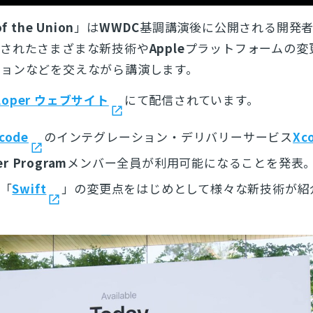
of the Union
」は
WWDC
基調講演後に公開される開発
表されたさまざまな新技術や
Apple
プラットフォームの変
ションなどを交えながら講演します。
veloper ウェブサイト
にて配信されています。
code
のインテグレーション・デリバリーサービス
Xc
er Program
メンバー全員が利用可能になることを発表
「
Swift
」の変更点をはじめとして様々な新技術が紹