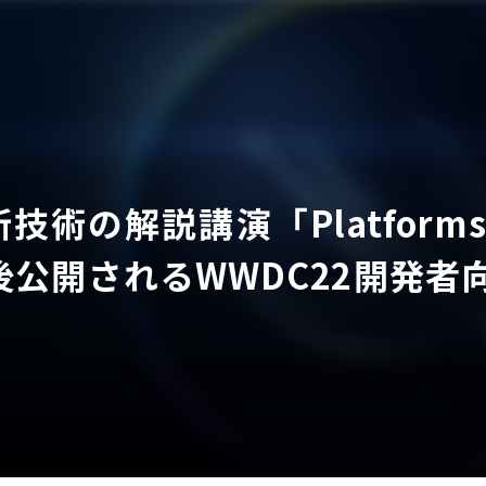
技術の解説講演「Platforms St
ア
後公開されるWWDC22開発者