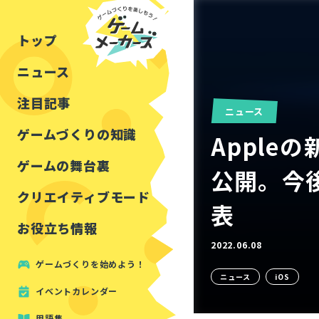
チュートリアル
インタビュー
フォートナイト
公開資料まとめ
トップ
ルールをつくる
講演レポート
マインクラフト
イベントレポート
ニュース
しくみをつくる
注目・定番の〇〇
見た目を良くする
アセットレビュー
注目記事
ニュース
ツール紹介
ゲームづくりの知識
Appleの新
周辺機器・ハードウェ
ゲームの舞台裏
公開。今
クリエイティブモード
表
お役立ち情報
2022.06.08
ゲームづくりを始めよう！
ニュース
iOS
イベントカレンダー
用語集