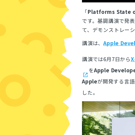
「
Platforms State 
です。基調講演で発
て、デモンストレー
講演は、
Apple De
講演では6月7日から
X
を
Apple Develop
Apple
が開発する言語
した。