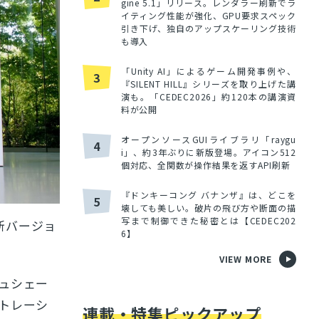
gine 5.1」リリース。レンダラー刷新でラ
イティング性能が強化、GPU要求スペック
引き下げ、独自のアップスケーリング技術
も導入
「Unity AI」によるゲーム開発事例や、
3
『SILENT HILL』シリーズを取り上げた講
演も。「CEDEC2026」約120本の講演資
料が公開
オープンソースGUIライブラリ「raygu
4
i」、約3年ぶりに新版登場。アイコン512
個対応、全関数が操作結果を返すAPI刷新
『ドンキーコング バナンザ』は、どこを
5
壊しても美しい。破片の飛び方や断面の描
写まで制御できた秘密とは【CEDEC202
新バージョ
6】
VIEW MORE
ュシェー
トレーシ
連載・特集ピックアップ