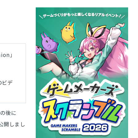
nion」
のビデ
演の後に
公開しまし