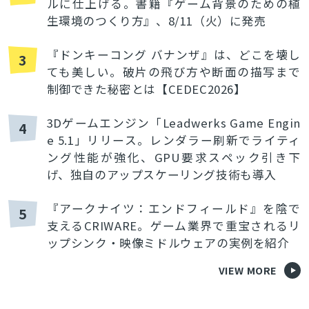
ルに仕上げる。書籍『ゲーム背景のための植
生環境のつくり方』、8/11（火）に発売
『ドンキーコング バナンザ』は、どこを壊し
3
ても美しい。破片の飛び方や断面の描写まで
制御できた秘密とは【CEDEC2026】
3Dゲームエンジン「Leadwerks Game Engin
4
e 5.1」リリース。レンダラー刷新でライティ
ング性能が強化、GPU要求スペック引き下
げ、独自のアップスケーリング技術も導入
『アークナイツ：エンドフィールド』を陰で
5
支えるCRIWARE。ゲーム業界で重宝されるリ
ップシンク・映像ミドルウェアの実例を紹介
VIEW MORE