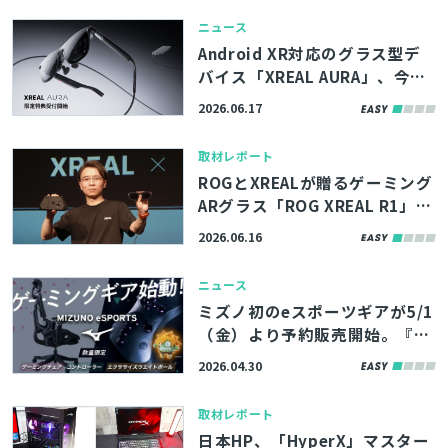
ニュース
Android XR対応のグラス型デ
バイス「XREAL AURA」、今年
秋に発売予定。Unityでのサポ
2026.06.17
ートも併せて発表
取材レポート
ROGとXREALが贈るゲーミング
ARグラス「ROG XREAL R1」予
約販売スタート！世界初の240
2026.06.16
Hz対応で滑らかなゲーム体験を
実現
ニュース
ミズノ初のeスポーツギアが5/1
（金）より予約販売開始。『ス
ト6』コラボのゲーミングチェ
2026.04.30
ア・レバーレスアケコンなど
取材レポート
日本HP、「HyperX」マスター