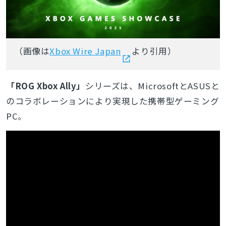
（画像は
Xbox Wire Japan
より引用）
「ROG Xbox Ally」
シリーズは、MicrosoftとASUSと
のコラボレーションにより実現した携帯型ゲーミング
PC。