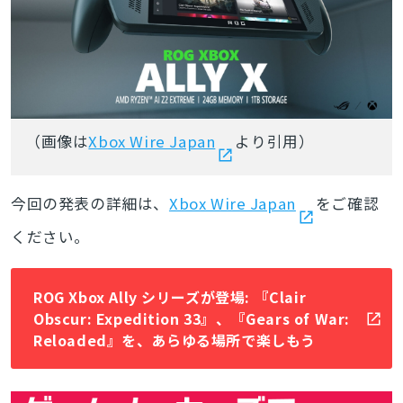
（画像は
Xbox Wire Japan
より引用）
今回の発表の詳細は、
Xbox Wire Japan
をご確認
とじる
ください。
ROG Xbox Ally シリーズが登場: 『Clair
検索
Obscur: Expedition 33』、『Gears of War:
Reloaded』を、あらゆる場所で楽しもう