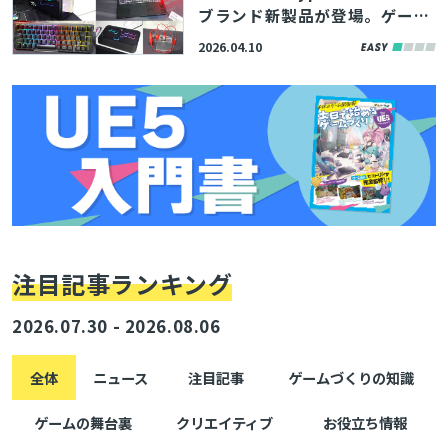
ブランド新製品が登場。ゲーミ
ングPC最上位機「OMEN MAX 4
2026.04.10
5L」、ラピッドトリガー対応キ
ーボード「Origins 2 Pro」な
ど
注目記事ランキング
2026.07.30 - 2026.08.06
全体
ニュース
注目記事
ゲームづくりの知識
ゲームの舞台裏
クリエイティブ
お役立ち情報