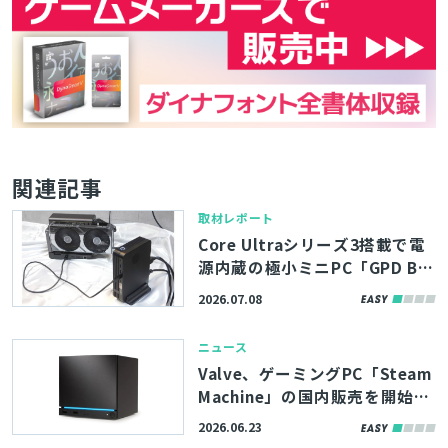
関連記事
取材レポート
Core Ultraシリーズ3搭載で電
源内蔵の極小ミニPC「GPD BO
X」＆約1.6kgの軽量eGPUドッ
2026.07.08
ク「GPD G2」8月発売！MCIO
8i対応で高速通信を実現
ニュース
Valve、ゲーミングPC「Steam
Machine」の国内販売を開始。
新型「Steam Controller」同
2026.06.23
梱版も展開