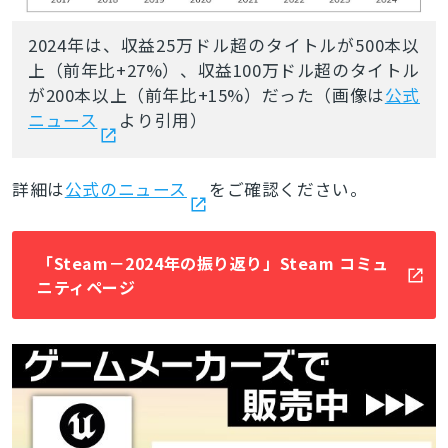
2024年は、収益25万ドル超のタイトルが500本以
上（前年比+27%）、収益100万ドル超のタイトル
が200本以上（前年比+15%）だった（画像は
公式
ニュース
より引用）
詳細は
公式のニュース
をご確認ください。
とじる
「Steam－2024年の振り返り」Steam コミュ
検索
ニティページ