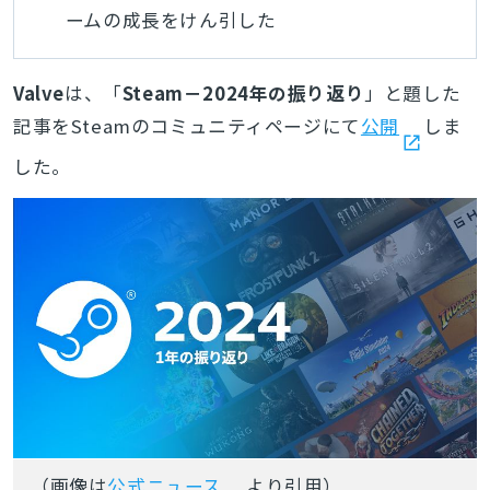
ームの成長をけん引した
Valve
は、「
Steam－2024年の振り返り
」と題した
記事をSteamのコミュニティページにて
公開
しま
した。
（画像は
公式ニュース
より引用）