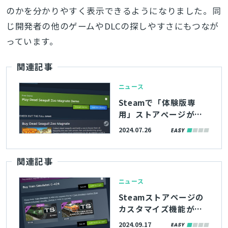
のかを分かりやすく表示できるようになりました。同
じ開発者の他のゲームやDLCの探しやすさにもつなが
っています。
関連記事
ニュース
Steamで「体験版専
用」ストアぺージが開
設可能に。体験版単独
2024.07.26
のレビュー収集が可能
になり、「話題の新
関連記事
作」チャートにも載る
ように
ニュース
Steamストアページの
カスタマイズ機能が更
新。バンドル表示順を
2024.09.17