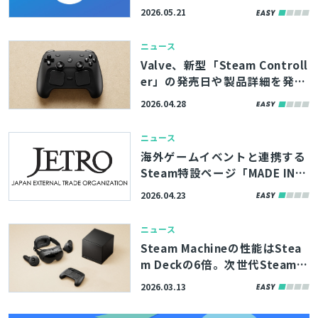
類のため、タグの追加・削除・
2026.05.21
修正が実施
ニュース
Valve、新型「Steam Controll
er」の発売日や製品詳細を発
表。磁気サムスティックやトラ
2026.04.28
ックパッドを搭載し、充電とワ
イヤレス送信機を兼ねた「Puc
ニュース
k」も付属したゲームパッド
海外ゲームイベントと連携する
Steam特設ページ「MADE IN J
APAN COLLECTION」の2026年
2026.04.23
度版、参加者を募集。参加費は
無料
ニュース
Steam Machineの性能はStea
m Deckの6倍。次世代Steamハ
ードの仕様などを語ったValve
2026.03.13
の資料が公開