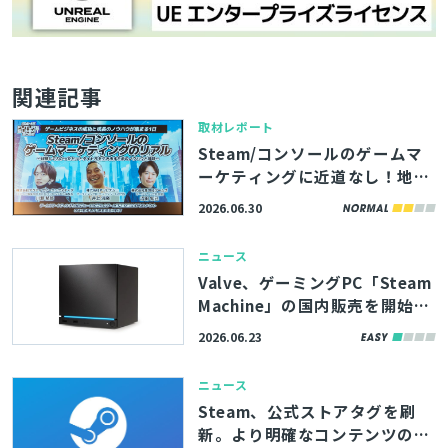
関連記事
取材レポート
Steam/コンソールのゲームマ
ーケティングに近道なし！地道
な手法や海外向け施策も紹介さ
2026.06.30
れた講演をレポート【GAME FU
TURE SUMMIT 2026】
ニュース
Valve、ゲーミングPC「Steam
Machine」の国内販売を開始。
新型「Steam Controller」同
2026.06.23
梱版も展開
ニュース
Steam、公式ストアタグを刷
新。より明確なコンテンツの分