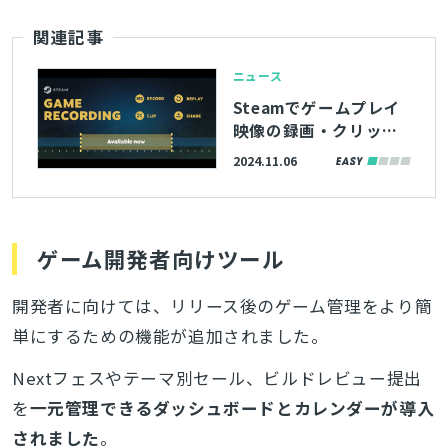
関連記事
ニュース
Steamでゲームプレイ
映像の録画・クリップ
作成が可能な「ゲーム
2024.11.06
レコーディング」、正
式にリリース。瞬時に
クリップを作るホット
キーなど、ベータ版か
ゲーム開発者向けツール
ら各種機能がアップデ
ート
開発者に向けては、リリース後のゲーム管理をより簡
単にするための機能が追加されました。
Nextフェスやテーマ別セール、ビルドレビュー提出
を
一元管理できるダッシュボードとカレンダーが導入
されました
。