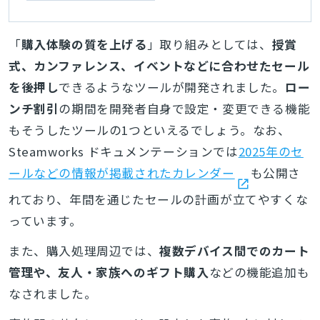
設定できる「ピン留
め」や、依存関係にあ
るDLCの一括購入機能
「
購入体験の質を上げる
」取り組みとしては、
授賞
などが追加された
式、カンファレンス、イベントなどに合わせたセール
を後押し
できるようなツールが開発されました。
ロー
ンチ割引
の期間を開発者自身で設定・変更できる機能
もそうしたツールの1つといえるでしょう。なお、
Steamworks ドキュメンテーションでは
2025年のセ
ールなどの情報が掲載されたカレンダー
も公開さ
れており、年間を通じたセールの計画が立てやすくな
っています。
また、購入処理周辺では、
複数デバイス間でのカート
管理や、友人・家族へのギフト購入
などの機能追加も
なされました。