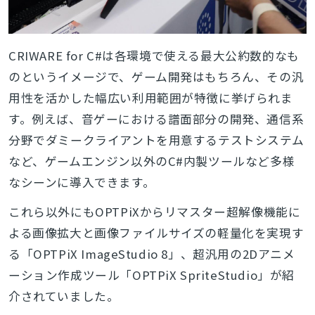
CRIWARE for C#は各環境で使える最大公約数的なも
のというイメージで、ゲーム開発はもちろん、その汎
用性を活かした幅広い利用範囲が特徴に挙げられま
す。例えば、音ゲーにおける譜面部分の開発、通信系
分野でダミークライアントを用意するテストシステム
など、ゲームエンジン以外のC#内製ツールなど多様
なシーンに導入できます。
これら以外にもOPTPiXからリマスター超解像機能に
よる画像拡大と画像ファイルサイズの軽量化を実現す
る「OPTPiX ImageStudio 8」、
超汎用の
2D
アニメ
ーション作成ツール「OPTPiX SpriteStudio
」
が
紹
介されていました。