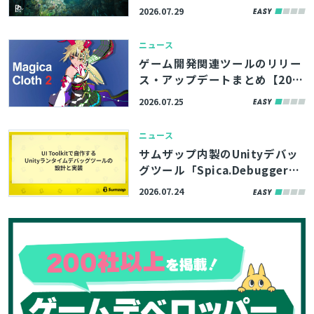
の期間限定で無料コンテンツを
2026.07.29
公開。アトランティスの遺跡を
検索
イメージした環境アセットなど
ニュース
3製品
ゲーム開発関連ツールのリリー
ス・アップデートまとめ【202
6/7/25】
2026.07.25
ニュース
サムザップ内製のUnityデバッ
グツール「Spica.Debugger」
はUI Toolkitで構築。高い拡張
2026.07.24
性を実現した内部実装をブログ
で解説