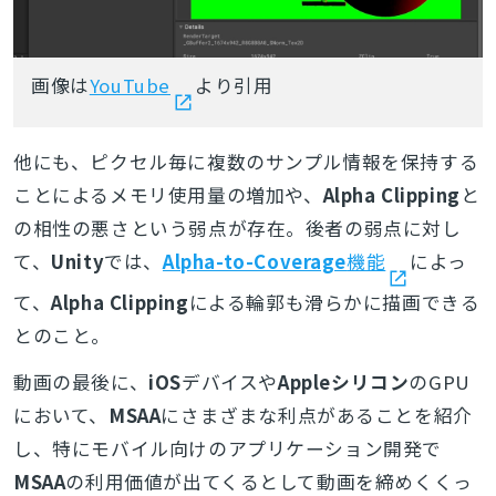
画像は
YouTube
より引用
他にも、ピクセル毎に複数のサンプル情報を保持する
ことによるメモリ使用量の増加や、
Alpha Clipping
と
の相性の悪さという弱点が存在。後者の弱点に対し
て、
Unity
では、
Alpha-to-Coverage
機能
によっ
て、
Alpha Clipping
による輪郭も滑らかに描画できる
とのこと。
動画の最後に、
iOS
デバイスや
Appleシリコン
のGPU
において、
MSAA
にさまざまな利点があることを紹介
し、特にモバイル向けのアプリケーション開発で
MSAA
の利用価値が出てくるとして動画を締めくくっ