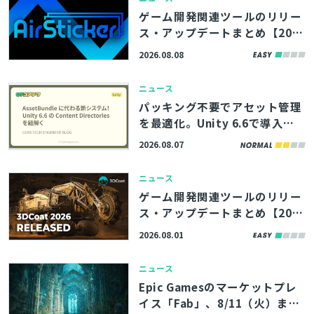
ゲーム開発関連ツールのリリー
ス・アップデートまとめ【202
6/8/8】
2026.08.08
ニュース
パッキング不要でアセット管理
を最適化。Unity 6.6で導入さ
れる「Content Directories」
2026.08.07
の解説記事、サイバーエージェ
ント「コアテク」が公開
ニュース
ゲーム開発関連ツールのリリー
ス・アップデートまとめ【202
6/8/1】
2026.08.01
ニュース
とじる
Epic Gamesのマーケットプレ
イス「Fab」、8/11（火）まで