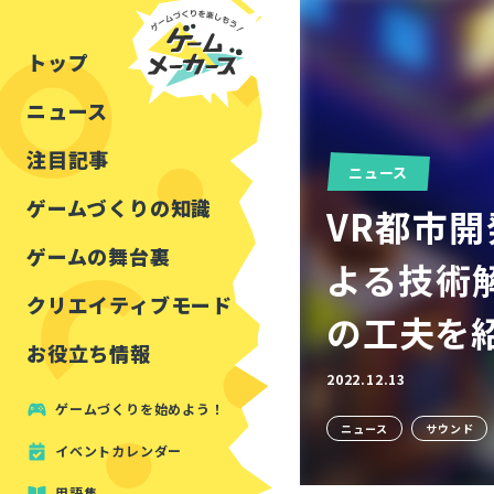
チュートリアル
インタビュー
フォートナイト
公開資料まとめ
トップ
ルールをつくる
講演レポート
マインクラフト
イベントレポート
ニュース
しくみをつくる
注目・定番の〇〇
見た目を良くする
アセットレビュー
注目記事
ニュース
ツール紹介
ゲームづくりの知識
VR都市開
周辺機器・ハードウェ
ゲームの舞台裏
よる技術
クリエイティブモード
の工夫を
お役立ち情報
2022.12.13
ゲームづくりを始めよう！
ニュース
サウンド
イベントカレンダー
用語集