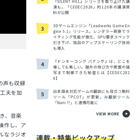
『SILENT HILL』シリーズを取り上げた講
演も。「CEDEC2026」約120本の講演資
料が公開
3Dゲームエンジン「Leadwerks Game En
3
gine 5.1」リリース。レンダラー刷新でラ
イティング性能が強化、GPU要求スペック
引き下げ、独自のアップスケーリング技術
も導入
『ドンキーコング バナンザ』は、どこを
4
壊しても美しい。破片の飛び方や断面の描
写まで制御できた秘密とは【CEDEC202
6】
の声も収録
日本語未対応ゲームの翻訳にも役立つ無料
も工夫を加
5
ツール「PCOT」が更新。AI翻訳ツール
「Nani !?」と連携可能に
VIEW MORE
き、音楽
操作し、ア
ルなラジオ
連載・特集ピックアップ