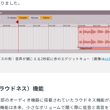
なりました。
とじる
検索
ンスの例：音声が聞こえる2秒前に赤のエグジットキュー（画像は
ak
S（ラウドネス）機能
一部のオーディオ機器に搭載されていたラウドネス機能が
ス機能は本来、小さなボリュームで聞く際に低音と高音を