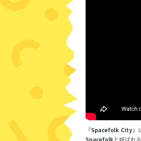
『
Spacefolk City
』
Spacefolk
と呼ばれ