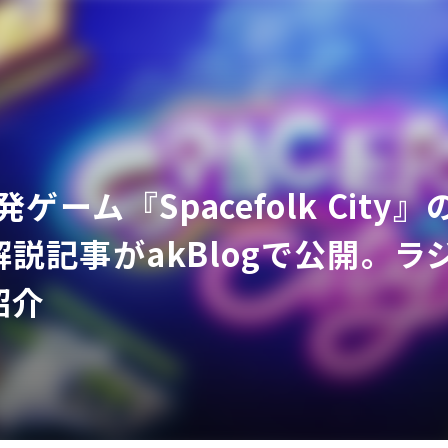
発ゲーム『Spacefolk Ci
ア
解説記事がakBlogで公開。
紹介