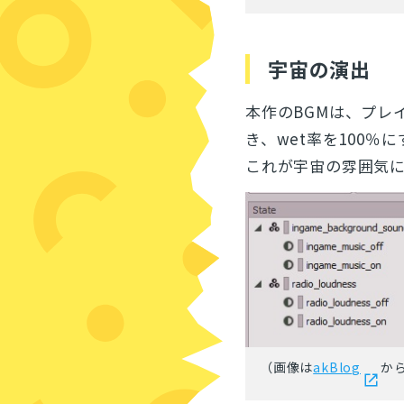
宇宙の演出
本作のBGMは、プレ
き、wet率を100
これが宇宙の雰囲気
（画像は
akBlog
か