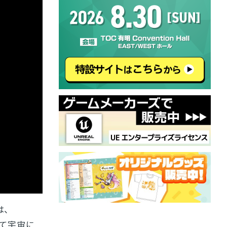
は、
て宇宙に