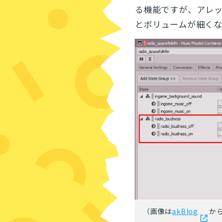
る機能ですが、アレ
とボリュームが細く
（画像は
akBlog
か