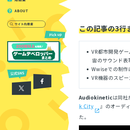
ABOUT
サイト内検索
この記事の3行
VR都市開発ゲーム
宙のサウンド表
Wwiseでの制
VR機器のスピ
Audiokinetic
は同社
k City
』のオーデ
た。