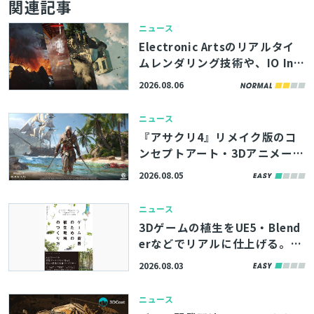
関連記事
ニュース
Electronic Artsのリアルタイ
ムレンダリング技術や、IO Int
eractive内製エンジンのボリュ
2026.08.06
ームエフェクト描画機能を解
説。「SIGGRAPH 2026」内勉
ニュース
強会の講演資料が公開
『アサクリ4』リメイク版のコ
ンセプトアート・3Dアニメーシ
ョンなど500点以上、ArtStati
2026.08.05
onの記事で無料公開
ニュース
3Dゲームの植生をUE5・Blend
erなどでリアルに仕上げる。書
籍『ゲーム背景のための植生環
2026.08.03
境のつくり方』、8/11（火）に
発売
ニュース