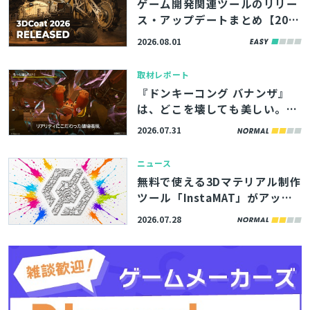
ゲーム開発関連ツールのリリー
ス・アップデートまとめ【202
6/8/1】
2026.08.01
取材レポート
『ドンキーコング バナンザ』
は、どこを壊しても美しい。破
片の飛び方や断面の描写まで制
2026.07.31
御できた秘密とは【CEDEC202
6】
ニュース
無料で使える3Dマテリアル制作
ツール「InstaMAT」がアップ
デート。UV上に直接ペイント
2026.07.28
できる機能が追加
とじる