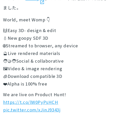
ました。
World, meet Womp 👇
🙌Easy 3D- design & edit
💧New goopy SDF 3D
🌐Streamed to browser, any device
🔮Live rendered materials
🧑‍🤝‍🧑Social & collaborative
🖼️Video & image rendering
🧊Download compatible 3D
❤️Alpha is 100% free
We are live on Product Hunt!
https://t.co/lW0PyPsHCH
pic.twitter.com/xJinJ9343j