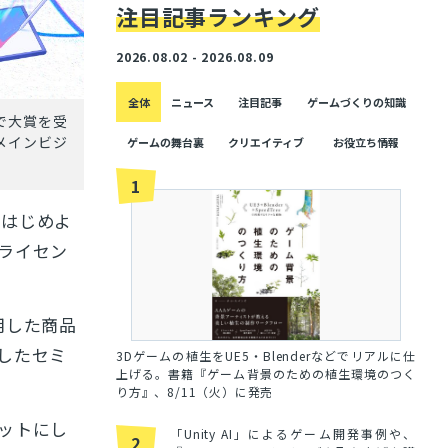
注目記事ランキング
2026.08.02 - 2026.08.09
全体
ニュース
注目記事
ゲームづくりの知識
Tで大賞を受
」メインビジ
ゲームの舞台裏
クリエイティブ
お役立ち情報
1
、はじめよ
ライセン
用した商品
したセミ
3Dゲームの植生をUE5・Blenderなどでリアルに仕
上げる。書籍『ゲーム背景のための植生環境のつく
り方』、8/11（火）に発売
ットにし
「Unity AI」によるゲーム開発事例や、
2