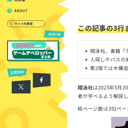
ABOUT
サイト内検索
この記事の3行
翔泳社、書籍『
人探しやバスの
第2版では木構
翔泳社
は2025年5
者が学べるよう解説
総ページ数は352ペー