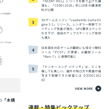
『SILENT HILL』シリーズを取り上げた講
演も。「CEDEC2026」約120本の講演資
料が公開
3Dゲームエンジン「Leadwerks Game En
3
gine 5.1」リリース。レンダラー刷新でラ
イティング性能が強化、GPU要求スペック
引き下げ、独自のアップスケーリング技術
も導入
日本語未対応ゲームの翻訳にも役立つ無料
4
ツール「PCOT」が更新。AI翻訳ツール
「Nani !?」と連携可能に
『ドンキーコング バナンザ』は、どこを
5
壊しても美しい。破片の飛び方や断面の描
写まで制御できた秘密とは【CEDEC202
6】
VIEW MORE
つ
「木構
連載・特集ピックアップ