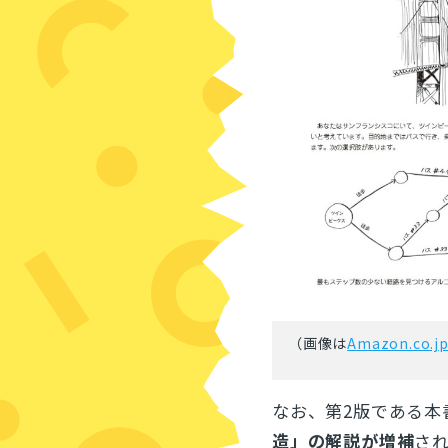
（画像は
Amazon.co.j
なお、第2版である本
造」の解説が増補
さ