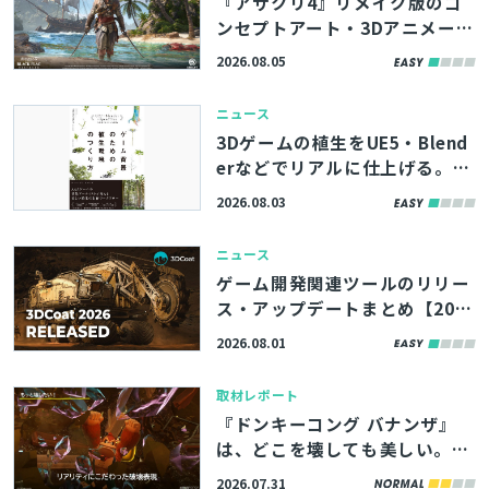
『アサクリ4』リメイク版のコ
ンセプトアート・3Dアニメーシ
ョンなど500点以上、ArtStati
2026.08.05
onの記事で無料公開
ニュース
3Dゲームの植生をUE5・Blend
erなどでリアルに仕上げる。書
籍『ゲーム背景のための植生環
2026.08.03
境のつくり方』、8/11（火）に
発売
ニュース
ゲーム開発関連ツールのリリー
ス・アップデートまとめ【202
6/8/1】
2026.08.01
取材レポート
『ドンキーコング バナンザ』
は、どこを壊しても美しい。破
片の飛び方や断面の描写まで制
2026.07.31