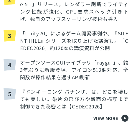
e 5.1」リリース。レンダラー刷新でライティ
ング性能が強化、GPU要求スペック引き下
げ、独自のアップスケーリング技術も導入
「Unity AI」によるゲーム開発事例や、『SILE
3
NT HILL』シリーズを取り上げた講演も。「C
EDEC2026」約120本の講演資料が公開
オープンソースGUIライブラリ「raygui」、約
4
3年ぶりに新版登場。アイコン512個対応、全
関数が操作結果を返すAPI刷新
『ドンキーコング バナンザ』は、どこを壊し
5
ても美しい。破片の飛び方や断面の描写まで
制御できた秘密とは【CEDEC2026】
VIEW MORE