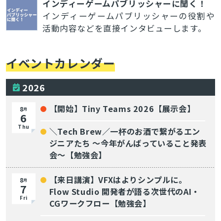
インディーゲームパブリッシャーに聞く！
インディーゲームパブリッシャーの役割や
活動内容などを直接インタビューします。
イベントカレンダー
2026
【開始】Tiny Teams 2026【展示会】
8
月
6
Thu
＼Tech Brew／一杯のお酒で繋がるエン
ジニアたち 〜今年がんばっていること発表
会〜【勉強会】
【来日講演】VFXはよりシンプルに。
8
月
7
Flow Studio 開発者が語る次世代のAI・
Fri
CGワークフロー【勉強会】