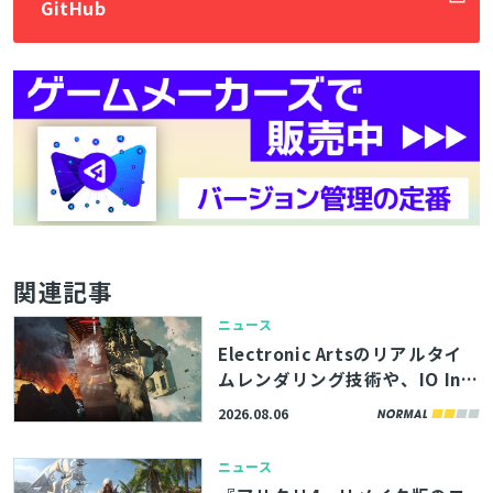
GitHub
関連記事
ニュース
Electronic Artsのリアルタイ
ムレンダリング技術や、IO Int
eractive内製エンジンのボリュ
2026.08.06
ームエフェクト描画機能を解
説。「SIGGRAPH 2026」内勉
ニュース
強会の講演資料が公開