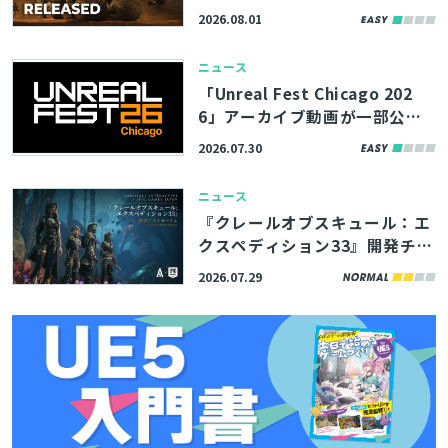
6/8/1】
2026.08.01
ニュース
「Unreal Fest Chicago 202
6」アーカイブ動画が一部公
開。UE5.8の新機能やバージョ
2026.07.30
ン管理システム「Lore」の紹
介、モバイルゲームのパフォー
ニュース
マンス最適化解説など
『クレールオブスキュール：エ
クスペディション33』開発チー
ムの講演資料4本が公開。シー
2026.07.29
ケンサーを愛するスタジオ代表
も登壇したポストモーテムイベ
ント
とじる
検索