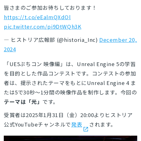
皆さまのご参加お待ちしております！
https://t.co/eEalmQXdOl
pic.twitter.com/pi9DtWQh3K
— ヒストリア広報部 (@historia_Inc)
December 20,
2024
「UE5ぷちコン 映像編」は
、Unreal Engine 5の学習
を目的とした作品コンテストです。
コンテストの参加
者は、提示されたテーマをもとにUnreal Engine 4 ま
たは5で30秒～1分間の映像作品を制作します。今回の
テーマは「光」
です。
受賞者は2025年
1
月31日（金）
20:00より
ヒストリア
公式
YouTubeチャンネルで
発表
されます。