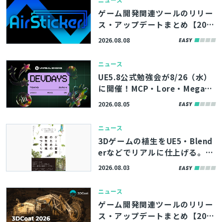
ゲーム開発関連ツールのリリー
ス・アップデートまとめ【202
6/8/8】
2026.08.08
ニュース
UE5.8公式勉強会が8/26（水）
に開催！MCP・Lore・MegaLi
ghtsなど、最新機能やツールの
2026.08.05
活用術を学べる「Unreal Engin
e Tokyo Dev Days 26’」、先
ニュース
着100名まで参加者募集中
3Dゲームの植生をUE5・Blend
erなどでリアルに仕上げる。書
籍『ゲーム背景のための植生環
2026.08.03
境のつくり方』、8/11（火）に
発売
ニュース
ゲーム開発関連ツールのリリー
ス・アップデートまとめ【202