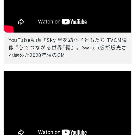
YouTube動画『Sky 星を紡ぐ子どもたち TVCM映
像 “心でつながる世界”編』。Switch版が販売さ
れ始めた2020年頃のCM