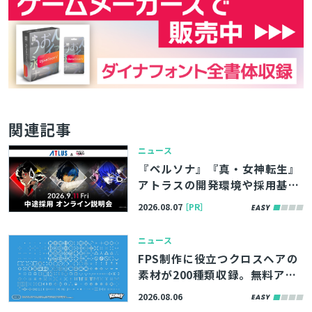
関連記事
ニュース
『ペルソナ』『真・女神転生』
アトラスの開発環境や採用基準
などを直接聞ける！中途向け転
2026.08.07
［PR］
職イベントが9/11（金）に無料
で開催
ニュース
FPS制作に役立つクロスヘアの
素材が200種類収録。無料アセ
ットパック『Crosshair Pack』
2026.08.06
アップデート版、Webサイト