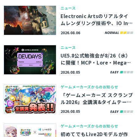
「Kenney」で公開
ニュース
Electronic Artsのリアルタイ
ムレンダリング技術や、IO Int
eractive内製エンジンのボリュ
2026.08.06
ームエフェクト描画機能を解
説。「SIGGRAPH 2026」内勉
ニュース
強会の講演資料が公開
UE5.8公式勉強会が8/26（水）
に開催！MCP・Lore・MegaLi
ghtsなど、最新機能やツールの
2026.08.05
活用術を学べる「Unreal Engin
e Tokyo Dev Days 26’」、先
ゲームメーカーズからのお知らせ
着100名まで参加者募集中
「ゲームメーカーズ スクランブ
ル2026」全講演&タイムテーブ
ルを発表！『プラグマタ』の開
2026.08.05
発事例、ゲーム業界のAI活用な
ど
ゲームメーカーズからのお知らせ
初めてでもLive2Dモデルが作