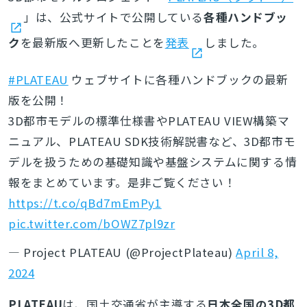
」は、公式サイトで公開している
各種ハンドブッ
ク
を最新版へ更新したことを
発表
しました。
#PLATEAU
ウェブサイトに各種ハンドブックの最新
版を公開！
3D都市モデルの標準仕様書やPLATEAU VIEW構築マ
ニュアル、PLATEAU SDK技術解説書など、3D都市モ
デルを扱うための基礎知識や基盤システムに関する情
報をまとめています。是非ご覧ください！
https://t.co/qBd7mEmPy1
pic.twitter.com/bOWZ7pl9zr
— Project PLATEAU (@ProjectPlateau)
April 8,
2024
PLATEAU
は、国土交通省が主導する
日本全国の3D都