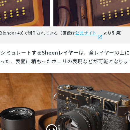
右がBlender 4.0で制作されている（画像は
公式サイト
より引用）
をシミュレートする
Sheenレイヤー
は、全レイヤーの上に
かった、表面に積もったホコリの表現などが可能となりま