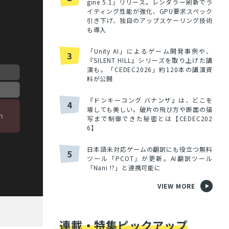
gine 5.1」リリース。レンダラー刷新でラ
イティング性能が強化、GPU要求スペック
引き下げ、独自のアップスケーリング技術
も導入
「Unity AI」によるゲーム開発事例や、
3
『SILENT HILL』シリーズを取り上げた講
演も。「CEDEC2026」約120本の講演資
料が公開
『ドンキーコング バナンザ』は、どこを
4
壊しても美しい。破片の飛び方や断面の描
写まで制御できた秘密とは【CEDEC202
6】
日本語未対応ゲームの翻訳にも役立つ無料
5
ツール「PCOT」が更新。AI翻訳ツール
「Nani !?」と連携可能に
VIEW MORE
連載・特集ピックアップ