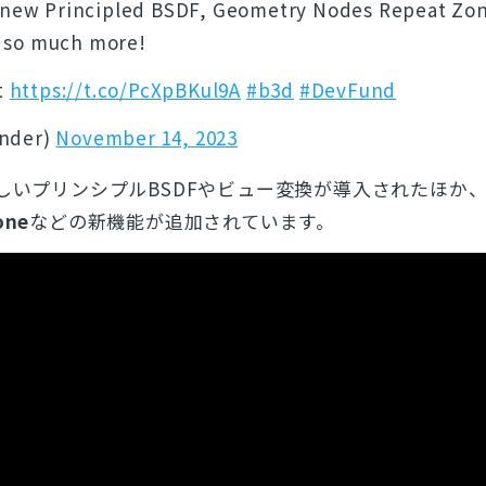
, new Principled BSDF, Geometry Nodes Repeat Zo
 so much more!
t
https://t.co/PcXpBKul9A
#b3d
#DevFund
ender)
November 14, 2023
しいプリンシプルBSDFやビュー変換が導入されたほか
one
などの新機能が追加されています。