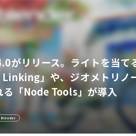
er 4.0がリリース。ライトを
ア
ht Linking」や、ジオメト
る「Node Tools」が導入
Blender