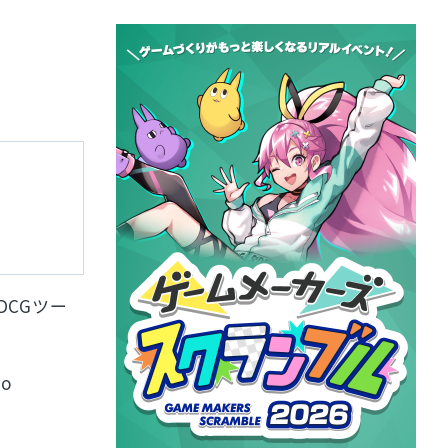
ス
DCGツー
to