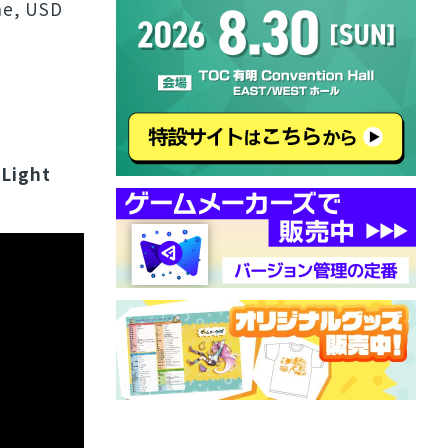
ne, USD
、
Light