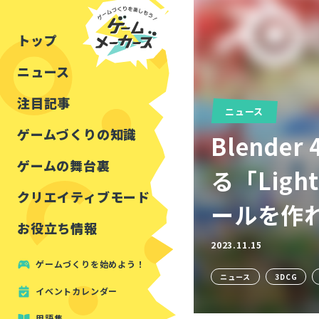
チュートリアル
インタビュー
フォートナイト
公開資料まとめ
トップ
ルールをつくる
講演レポート
マインクラフト
イベントレポート
ニュース
しくみをつくる
注目・定番の〇〇
見た目を良くする
アセットレビュー
注目記事
ニュース
ツール紹介
ゲームづくりの知識
Blend
周辺機器・ハードウェ
ゲームの舞台裏
る「Lig
クリエイティブモード
ールを作れ
お役立ち情報
2023.11.15
ゲームづくりを始めよう！
ニュース
3DCG
イベントカレンダー
用語集