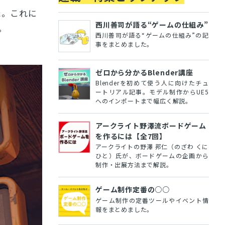
た。これに
西川善司が語る“ゲームの仕組み”
。
西川善司が語る“ゲームの仕組み”の記
事をまとめました。
ゼロから分かるBlender講座
Blenderを初めて使う人に向けたチュ
ートリアル記事。モデル制作からUE5
へのインポートまで幅広く解説。
アークライト野澤流ボードゲーム
を作るには【全7回】
アークライトの野澤 邦仁（のざわ くに
ひと）氏が、ボードゲームの企画から
制作・出展方法まで解説。
ゲーム制作定番の○○
ゲーム制作の定番ツールやイベント情
報をまとめました。