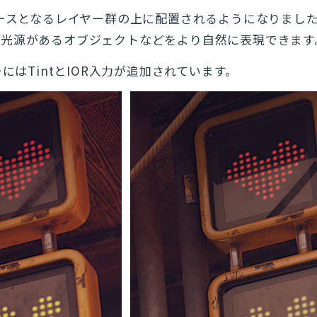
とじる
ースとなるレイヤー群の上に配置されるようになりまし
に光源があるオブジェクトなどをより自然に表現できます
検索
ーにはTintとIOR入力が追加されています。