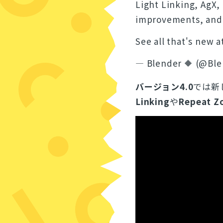
Light Linking, AgX
improvements, and
See all that's new a
— Blender 🔶 (@Bl
バージョン4.0
では新
Linking
や
Repeat Z