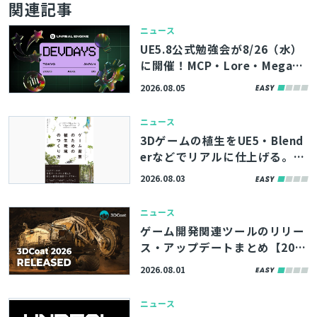
関連記事
ニュース
UE5.8公式勉強会が8/26（水）
に開催！MCP・Lore・MegaLi
ghtsなど、最新機能やツールの
2026.08.05
活用術を学べる「Unreal Engin
e Tokyo Dev Days 26’」、先
ニュース
着100名まで参加者募集中
3Dゲームの植生をUE5・Blend
erなどでリアルに仕上げる。書
籍『ゲーム背景のための植生環
2026.08.03
境のつくり方』、8/11（火）に
発売
ニュース
ゲーム開発関連ツールのリリー
ス・アップデートまとめ【202
6/8/1】
2026.08.01
ニュース