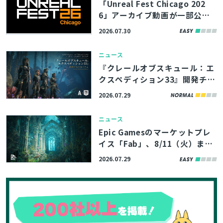
「Unreal Fest Chicago 202
6」アーカイブ動画が一部公
開。UE5.8の新機能やバージョ
2026.07.30
ン管理システム「Lore」の紹
介、モバイルゲームのパフォー
ニュース
マンス最適化解説など
『クレールオブスキュール：エ
クスペディション33』開発チー
ムの講演資料4本が公開。シー
2026.07.29
とじる
ケンサーを愛するスタジオ代表
も登壇したポストモーテムイベ
ニュース
ント
Epic Gamesのマーケットプレ
イス「Fab」、8/11（火）まで
検索
の期間限定で無料コンテンツを
2026.07.29
公開。アトランティスの遺跡を
イメージした環境アセットなど
3製品