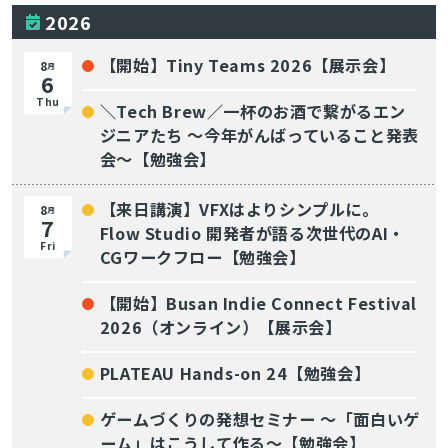
2026
【開始】Tiny Teams 2026【展示会】
8
月
6
Thu
＼Tech Brew／一杯のお酒で繋がるエン
ジニアたち 〜今年がんばっていること発表
会〜【勉強会】
【来日講演】VFXはよりシンプルに。
8
月
7
Flow Studio 開発者が語る次世代のAI・
Fri
CGワークフロー【勉強会】
【開始】Busan Indie Connect Festival
2026（オンライン）【展示会】
PLATEAU Hands-on 24【勉強会】
ゲームづくりの発想セミナー ～「面白いゲ
ーム」はこうして作る～【勉強会】