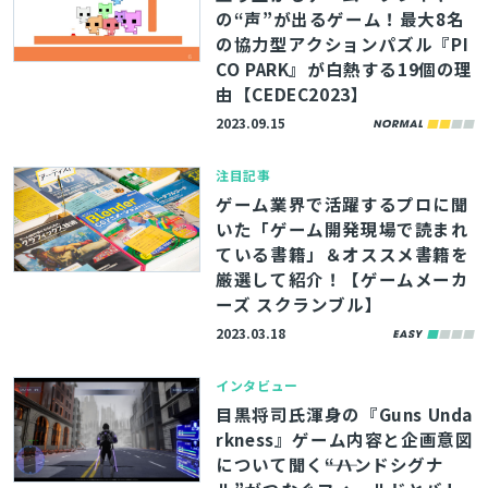
の“声”が出るゲーム！最大8名
の協力型アクションパズル『PI
CO PARK』が白熱する19個の理
由【CEDEC2023】
2023.09.15
注目記事
ゲーム業界で活躍するプロに聞
いた「ゲーム開発現場で読まれ
ている書籍」＆オススメ書籍を
とじる
厳選して紹介！【ゲームメーカ
ーズ スクランブル】
2023.03.18
検索
インタビュー
目黒将司氏渾身の『Guns Unda
rkness』ゲーム内容と企画意図
について聞く――“ハンドシグナ