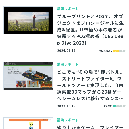
講演レポート
ブループリントとPCGで、オブ
ジェクトをプロシージャルに生
成&配置。UE5極め本の著者が
披露するPCG極め術【UE5 Dee
p Dive 2023】
2024.01.16
講演レポート
どこでも“その場で”即バトル。
『ストリートファイター6』ワ
ールドツアーで実現した、自由
探索型3Dマップから2D格ゲー
へシームレスに移行するシステ
ム&レベルデザイン【CEDEC20
2023.10.19
23】
講演レポート
盛り上がるゲーム＝プレイヤー