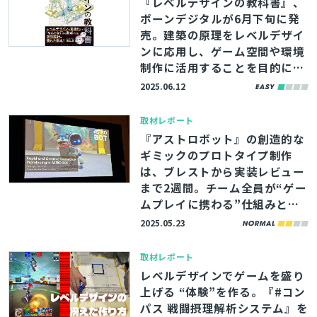
『レベルデザインの教科書』、
ボーンデジタルが6月下旬に発
売。建築の原理をレベルデザイ
ンに応用し、ゲーム空間や環境
制作に活用することを目的にし
た書籍
2025.06.12
取材レポート
『アストロボット』の創造的な
ギミックのプロトタイプ制作
は、ブレストから実装レビュー
まで2週間。チーム全員が“ゲー
ムプレイに携わる”仕組みとは
【GDC2025】
2025.05.23
取材レポート
レベルデザインでゲームを盛り
上げる “体験”を作る。『#コン
パス 戦闘摂理解析システム』を