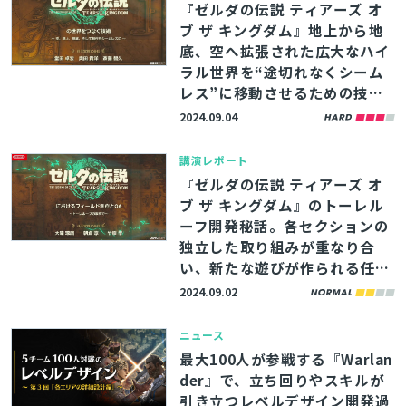
『ゼルダの伝説 ティアーズ オ
ブ ザ キングダム』地上から地
底、空へ拡張された広大なハイ
ラル世界を“途切れなくシーム
レス”に移動させるための技術
【CEDEC2024】
2024.09.04
講演レポート
『ゼルダの伝説 ティアーズ オ
ブ ザ キングダム』のトーレル
ーフ開発秘話。各セクションの
独立した取り組みが重なり合
い、新たな遊びが作られる任天
堂流の開発プロセスに迫る【CE
2024.09.02
DEC2024】
ニュース
最大100人が参戦する『Warlan
der』で、立ち回りやスキルが
引き立つレベルデザイン開発過