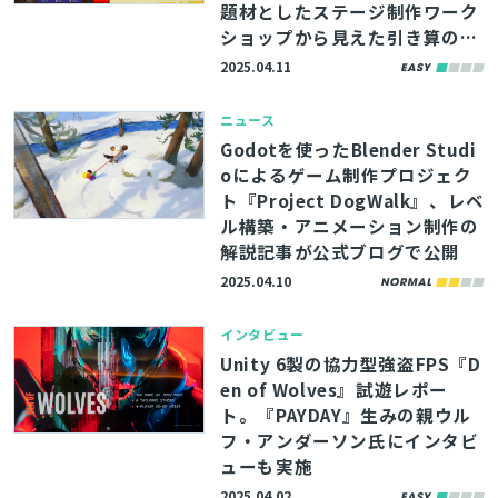
題材としたステージ制作ワーク
ショップから見えた引き算の美
学
2025.04.11
ニュース
Godotを使ったBlender Studi
oによるゲーム制作プロジェク
ト『Project DogWalk』、レベ
ル構築・アニメーション制作の
解説記事が公式ブログで公開
2025.04.10
インタビュー
Unity 6製の協力型強盗FPS『D
en of Wolves』試遊レポー
ト。『PAYDAY』生みの親ウル
フ・アンダーソン氏にインタビ
ューも実施
2025.04.02