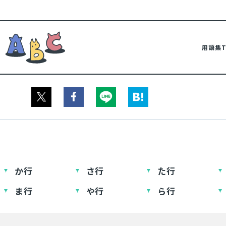
用語集T
ア
か行
さ行
た行
ま行
や行
ら行