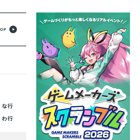
OP
な行
わ行