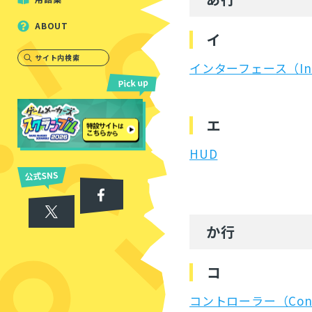
ABOUT
イ
サイト内検索
インターフェース（Inte
エ
HUD
か行
コ
コントローラー（Contr