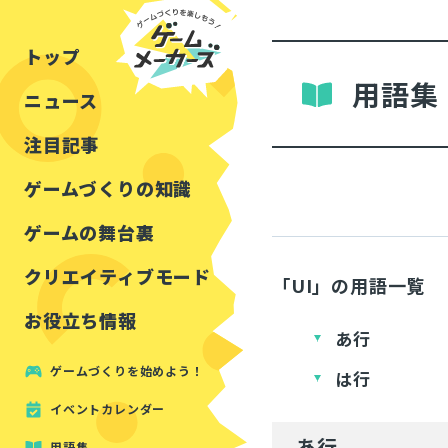
チュートリアル
インタビュー
フォートナイト
公開資料まとめ
トップ
ルールをつくる
講演レポート
マインクラフト
イベントレポート
用語集
ニュース
しくみをつくる
注目・定番の〇〇
見た目を良くする
アセットレビュー
注目記事
ツール紹介
ゲームづくりの知識
周辺機器・ハードウェ
ゲームの舞台裏
クリエイティブモード
「UI」の用語一覧
お役立ち情報
あ行
ゲームづくりを始めよう！
は行
イベントカレンダー
あ行
用語集