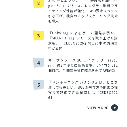
3Dゲームエンジン「Leadwerks Game En
2
gine 5.1」リリース。レンダラー刷新でラ
イティング性能が強化、GPU要求スペック
引き下げ、独自のアップスケーリング技術
も導入
「Unity AI」によるゲーム開発事例や、
3
『SILENT HILL』シリーズを取り上げた講
演も。「CEDEC2026」約120本の講演資
料が公開
オープンソースGUIライブラリ「raygu
4
i」、約3年ぶりに新版登場。アイコン512
個対応、全関数が操作結果を返すAPI刷新
『ドンキーコング バナンザ』は、どこを
5
壊しても美しい。破片の飛び方や断面の描
写まで制御できた秘密とは【CEDEC202
6】
VIEW MORE