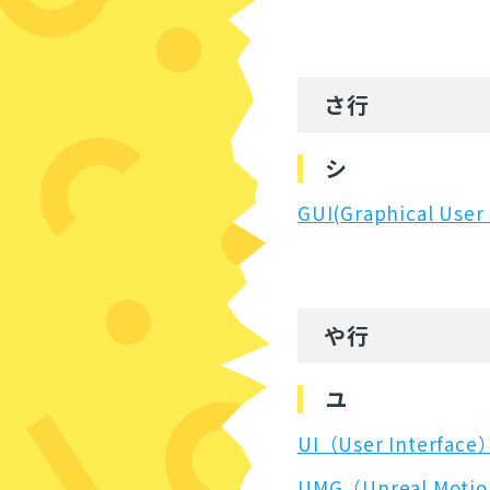
さ行
シ
GUI(Graphical User
や行
ユ
UI（User Interface
UMG（Unreal Motio