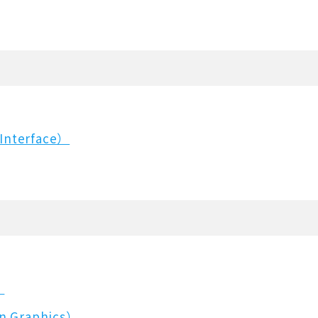
 Interface）
）
n Graphics）