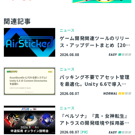
関連記事
ニュース
ゲーム開発関連ツールのリリー
ス・アップデートまとめ【202
6/8/8】
2026.08.08
ニュース
パッキング不要でアセット管理
を最適化。Unity 6.6で導入さ
れる「Content Directories」
2026.08.07
の解説記事、サイバーエージェ
ント「コアテク」が公開
ニュース
『ペルソナ』『真・女神転生』
アトラスの開発環境や採用基準
などを直接聞ける！中途向け転
2026.08.07
［PR］