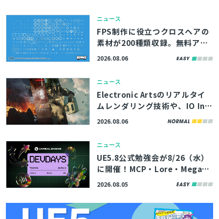
職イベントが9/11（金）に無料
で開催
ニュース
FPS制作に役立つクロスヘアの
素材が200種類収録。無料アセ
ットパック『Crosshair Pack』
2026.08.06
アップデート版、Webサイト
「Kenney」で公開
ニュース
Electronic Artsのリアルタイ
ムレンダリング技術や、IO Int
eractive内製エンジンのボリュ
2026.08.06
ームエフェクト描画機能を解
説。「SIGGRAPH 2026」内勉
ニュース
強会の講演資料が公開
UE5.8公式勉強会が8/26（水）
に開催！MCP・Lore・MegaLi
ghtsなど、最新機能やツールの
2026.08.05
活用術を学べる「Unreal Engin
e Tokyo Dev Days 26’」、先
着100名まで参加者募集中