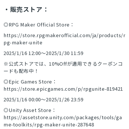
・販売ストア：
◎RPG Maker Official Store：
https://store.rpgmakerofficial.com/ja/products/r
pg-maker-unite
2025/1/16 12:00～2025/1/30 11:59
※公式ストアでは、10%Offが適用できるクーポンコ
ードも配布中！
◎Epic Games Store：
https://store.epicgames.com/p/rpgunite-819421
2025/1/16 00:00～2025/1/26 23:59
◎Unity Asset Store：
https://assetstore.unity.com/packages/tools/ga
me-toolkits/rpg-maker-unite-287648