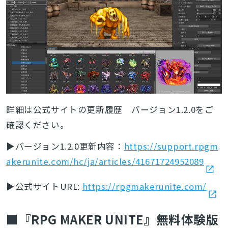
詳細は公式サイトの更新履歴 バージョン1.2.0をご
確認ください。
▶バージョン1.2.0更新内容：
https://support.rpgm
akerunite.com/hc/ja/articles/41671724952089
▶公式サイトURL:
https://rpgmakerunite.com/
とじる
■『RPG MAKER UNITE』無料体験版