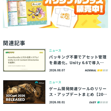
関連記事
ニュース
パッキング不要でアセット管理
を最適化。Unity 6.6で導入さ
れる「Content Directories」
2026.08.07
の解説記事、サイバーエージェ
ント「コアテク」が公開
ニュース
ゲーム開発関連ツールのリリー
ス・アップデートまとめ【202
6/8/1】
2026.08.01