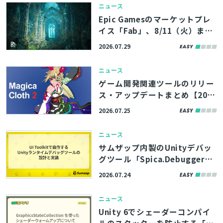
ニュース
Epic Gamesのマーケットプレ
イス「Fab」、8/11（火）まで
の期間限定で無料コンテンツを
2026.07.29
公開。アトランティスの遺跡を
イメージした環境アセットなど
ニュース
3製品
ゲーム開発関連ツールのリリー
ス・アップデートまとめ【202
6/7/25】
2026.07.25
ニュース
サムザップ内製のUnityデバッ
グツール「Spica.Debugger」
はUI Toolkitで構築。高い拡張
2026.07.24
性を実現した内部実装をブログ
で解説
ニュース
Unity 6でシェーダーコンパイ
ルのスタッターを防止する「Gr