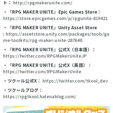
ト：
http://rpgmakerunite.com/
・『RPG MAKER UNITE』Epic Games Store：
https://store.epicgames.com/p/rpgunite-819421
・『RPG MAKER UNITE』Unity Asset Store
:
https://assetstore.unity.com/packages/tools/ga
me-toolkits/rpg-maker-unite-287648
・『RPG MAKER UNITE』公式X（日本語）：
https://twitter.com/RPGMakerUniteJP
・『RPG MAKER UNITE』公式X（英語）：
https://twitter.com/RPGMakerUnite
・ツクール公式X：
https://twitter.com/tkool_dev
・ツクールブログ：
https://rpgtkool.hatenablog.com/