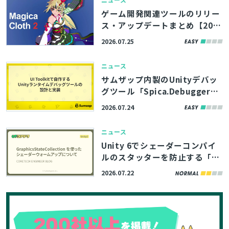
3製品
ゲーム開発関連ツールのリリー
ス・アップデートまとめ【202
6/7/25】
2026.07.25
ニュース
サムザップ内製のUnityデバッ
グツール「Spica.Debugger」
はUI Toolkitで構築。高い拡張
2026.07.24
とじる
性を実現した内部実装をブログ
で解説
ニュース
Unity 6でシェーダーコンパイ
検索
ルのスタッターを防止する「Gr
aphicsStateCollection」の活
2026.07.22
用術、サイバーエージェント
「コアテク」がブログ記事で解
説