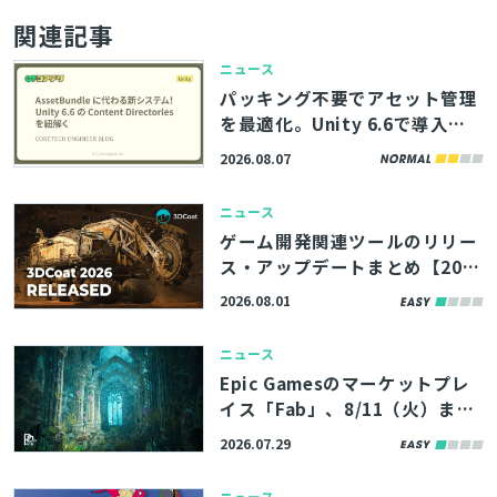
関連記事
ニュース
パッキング不要でアセット管理
を最適化。Unity 6.6で導入さ
れる「Content Directories」
2026.08.07
の解説記事、サイバーエージェ
ント「コアテク」が公開
ニュース
ゲーム開発関連ツールのリリー
ス・アップデートまとめ【202
6/8/1】
2026.08.01
ニュース
Epic Gamesのマーケットプレ
イス「Fab」、8/11（火）まで
の期間限定で無料コンテンツを
2026.07.29
公開。アトランティスの遺跡を
イメージした環境アセットなど
ニュース