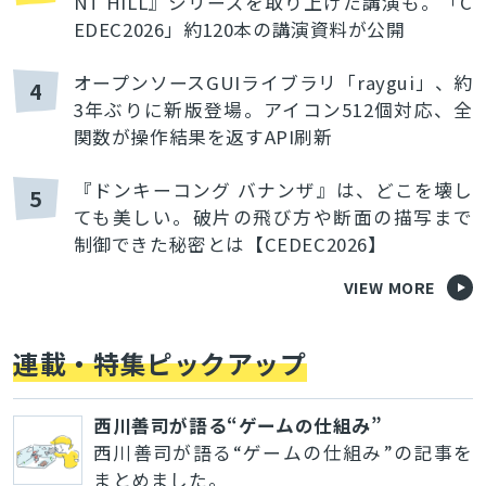
NT HILL』シリーズを取り上げた講演も。「C
EDEC2026」約120本の講演資料が公開
オープンソースGUIライブラリ「raygui」、約
4
3年ぶりに新版登場。アイコン512個対応、全
関数が操作結果を返すAPI刷新
『ドンキーコング バナンザ』は、どこを壊し
5
ても美しい。破片の飛び方や断面の描写まで
制御できた秘密とは【CEDEC2026】
VIEW MORE
連載・特集ピックアップ
西川善司が語る“ゲームの仕組み”
西川善司が語る“ゲームの仕組み”の記事を
まとめました。