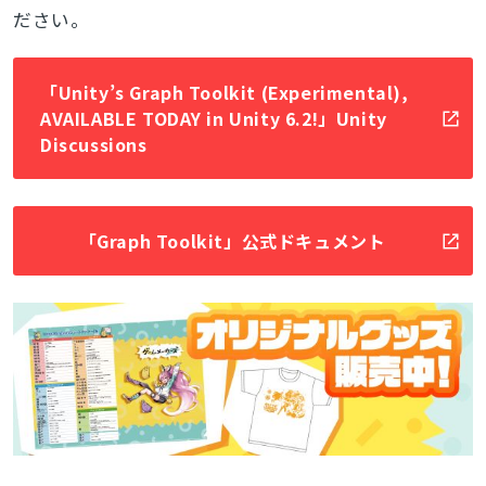
ださい。
「Unity’s Graph Toolkit (Experimental),
AVAILABLE TODAY in Unity 6.2!」Unity
Discussions
「Graph Toolkit」公式ドキュメント