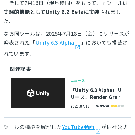
。そして7月16日（現地時間）をもって、同ツールは
実験的機能としてUnity 6.2 Betaに実装
されまし
た。
なお同ツールは、2025年7月18日（金）にリリースが
発表された「
Unity 6.3 Alpha
」においても搭載さ
れています。
関連記事
ニュース
「Unity 6.3 Alpha」リ
リース。Render Graph
がデフォルトで有効化
2025.07.18
され、互換モードは近
い将来削除される
ツールの機能を解説した
YouTube動画
が同社公式