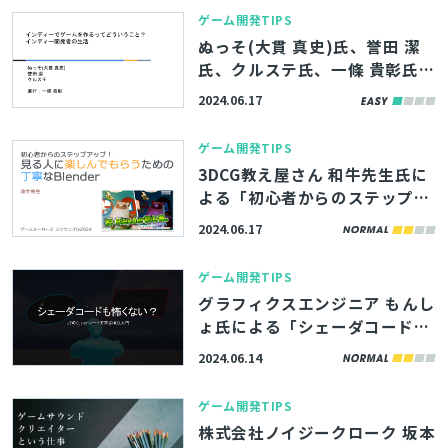
ライドを公開！【ゲームメーカ
ゲーム開発TIPS
ーズ スクランブル2024】
ぬっそ(大貫 真史)氏、誉田 潔
氏、クルステ氏、一條 貴彰氏に
よる「インディーでゲームを作
2024.06.17
るってどういうこと？インディ
ー開発者の生活」の講演動画・
ゲーム開発TIPS
スライドを公開！【ゲームメー
3DCG教え屋さん 和牛先生氏に
カーズ スクランブル2024】
よる「初心者からのステップア
ップ！見る人に楽しんでもらう
2024.06.17
ための丁寧なBlender」のスラ
イドを公開！【ゲームメーカー
ゲーム開発TIPS
ズ スクランブル2024】
グラフィクスエンジニア もんし
ょ氏による「シェーダコードも
怖くない？ UEのCustomノー
2024.06.14
ドで学ぶHLSL入門」講演動
画・スライドを公開！
ゲーム開発TIPS
株式会社ノイジークローク 坂本