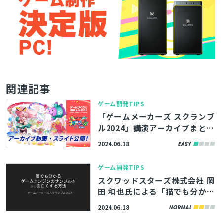
関連記事
ゲーム開発TIPS
「ゲームメーカーズ スクランブ
ル2024」講演アーカイブまと
め！
2024.06.18
ゲーム開発TIPS
スクワッドスターズ株式会社 岡
田 和也氏による「猫でも分かる
ゲームエンジンのサンプルを面
2024.06.18
白くする方法」の講演動画・ス