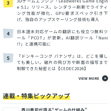
3Dゲームエンジン「Leadwerks Game Engin
3
e 5.1」リリース。レンダラー刷新でライティ
ング性能が強化、GPU要求スペック引き下
げ、独自のアップスケーリング技術も導入
日本語未対応ゲームの翻訳にも役立つ無料ツ
4
ール「PCOT」が更新。AI翻訳ツール「Nani
!?」と連携可能に
『ドンキーコング バナンザ』は、どこを壊し
5
ても美しい。破片の飛び方や断面の描写まで
制御できた秘密とは【CEDEC2026】
VIEW MORE
連載・特集ピックアップ
西川善司が語る“ゲームの仕組み”