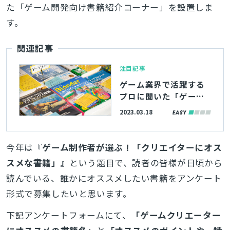
た「ゲーム開発向け書籍紹介コーナー」を設置しま
す。
関連記事
注目記事
ゲーム業界で活躍する
プロに聞いた「ゲーム
開発現場で読まれてい
2023.03.18
る書籍」＆オススメ書
籍を厳選して紹介！
【ゲームメーカーズ ス
今年は
『
ゲーム制作者が選ぶ！「クリエイターにオス
クランブル】
スメな書籍」』
という題目で、読者の皆様が日頃から
読んでいる、誰かにオススメしたい書籍をアンケート
形式で募集したいと思います。
下記アンケートフォームにて、
「ゲームクリエーター