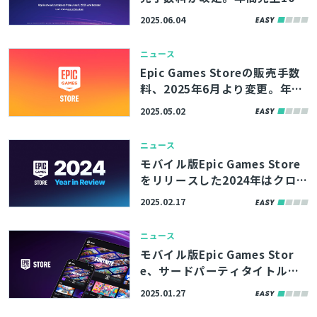
万ドル以下のタイトルは手数料
2025.06.04
0％に
検索
ニュース
Epic Games Storeの販売手数
料、2025年6月より変更。年間
売上100万ドル以下なら手数料
2025.05.02
が無料に
ニュース
モバイル版Epic Games Store
をリリースした2024年はクロス
プラットフォームアカウント総
2025.02.17
数9,400万人増。Epic Games S
toreの統計レポートが公開
ニュース
モバイル版Epic Games Stor
e、サードパーティタイトルの
提供を開始。2025年後半より、
2025.01.27
全開発者がモバイル向けゲーム