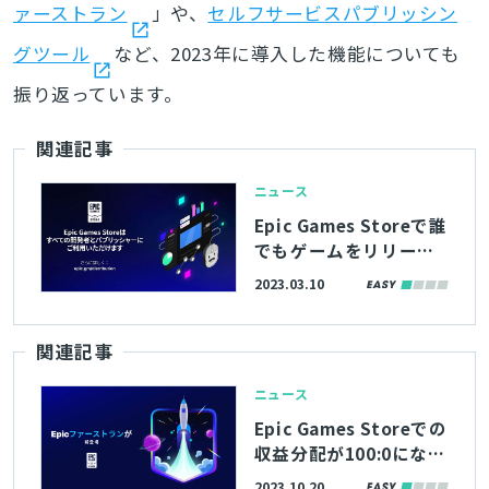
ァーストラン
」や、
セルフサービスパブリッシン
グツール
など、2023年に導入した機能についても
振り返っています。
関連記事
ニュース
Epic Games Storeで誰
でもゲームをリリース
可能に。ストアページ
2023.03.10
のローカライズが無償
提供されるほか、UE製
関連記事
ゲームはロイヤリティ
が免除
ニュース
Epic Games Storeでの
収益分配が100:0になる
2つの施策が開始。今後
2023.10.20