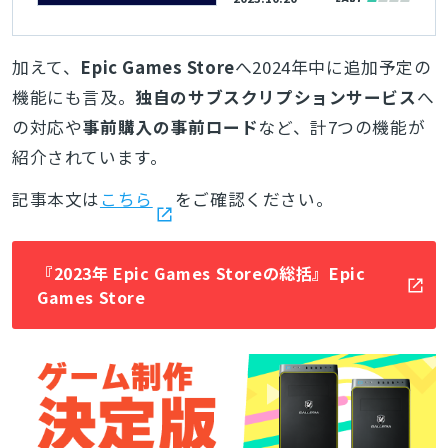
リリースされるタイト
ル向けの『EPICファー
ストラン』と、他スト
加えて、
Epic Games Store
へ2024年中に追加予定の
アでリリース済みタイ
機能にも言及。
独自のサブスクリプションサービス
へ
トル向けの『ナウオンE
の対応や
事前購入の事前ロード
など、計7つの機能が
pic』
紹介されています。
記事本文は
こちら
をご確認ください。
『2023年 Epic Games Storeの総括』Epic
Games Store