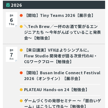
2026
【開始】Tiny Teams 2026【展示会】
8
月
6
Thu
＼Tech Brew／一杯のお酒で繋がるエン
ジニアたち 〜今年がんばっていること発表
会〜【勉強会】
【来日講演】VFXはよりシンプルに。
8
月
7
Flow Studio 開発者が語る次世代のAI・
Fri
CGワークフロー【勉強会】
【開始】Busan Indie Connect Festival
2026（オンライン）【展示会】
PLATEAU Hands-on 24【勉強会】
ゲームづくりの発想セミナー ～「面白いゲ
ーム」はこうして作る～【勉強会】