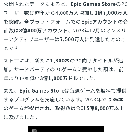
公開されたデータによると、
Epic Games Store
のPC
ユーザー数は昨年から4,000万人増加し
2億7,000万人
を突破。全プラットフォームでの
Epicアカウント
の合
計数は
8億400万アカウント
、2023年12月のマンスリ
ーアクティブユーザーは
7,500万人
に到達したとのこ
とです。
ストアには、新たに
1,300本
のPC向けタイトルが追
加。サードパーティのPCゲームに費やした額は、前
年より13%低い
3億1,000万ドル
でした。
また、
Epic Games Store
は毎週ゲームを無料で提供
するプログラムを実施しています。2023年では
86本
のゲームが提供され、取得数は合計
5億8,000万以上
に及びました。