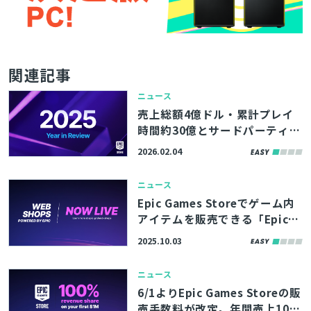
関連記事
ニュース
売上総額4億ドル・累計プレイ
時間約30億とサードパーティ製
PCゲームが大躍進。2025年のE
2026.02.04
pic Games Store総括記事が公
開
ニュース
Epic Games Storeでゲーム内
アイテムを販売できる「Epicウ
ェブショップ」提供開始。スト
2025.10.03
アで未配信のゲームでもアイテ
ムだけ売れる
ニュース
6/1よりEpic Games Storeの販
とじる
売手数料が改定。年間売上100