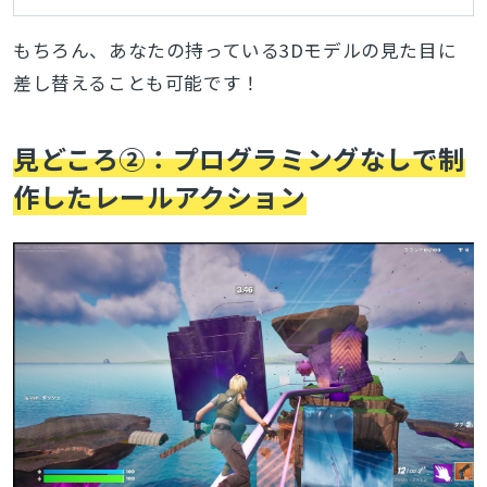
を配布します。キャラ
クター設定も明らか
もちろん、あなたの持っている3Dモデルの見た目に
に！
差し替えることも可能です！
見どころ②：プログラミングなしで制
作したレールアクション