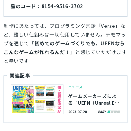
島のコード：8154-9516-3702
制作にあたっては、プログラミング言語「Verse」な
ど、難しい仕組みは一切使用していません。デモマッ
プを通じて「
初めてのゲームづくりでも、
UEFNなら
こんなゲームが作れるんだ！
」と感じていただけます
と幸いです。
関連記事
ニュース
ゲームメーカーズによ
る「UEFN（Unreal Edi
tor For Fortnite）で
2023.07.20
ゲームづくりを始めよ
う！」が書籍化決定！8
月29日発売、本日より