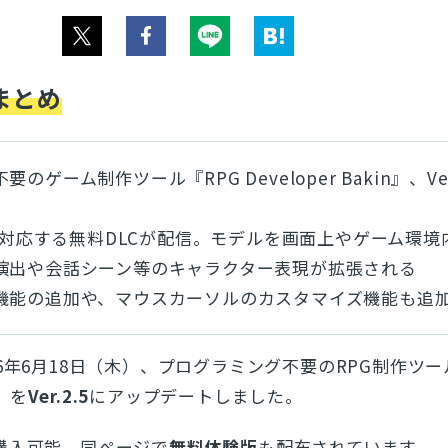
まとめ
ゲーム制作ツール『RPG Developer Bakin』、Ver
ルに対応する無料DLCが配信。モデルを画面上やゲーム環境
演出や会話シーン等のキャラクター表現が拡張される
機能の追加や、マウスカーソルのカスタマイズ機能も追
26年6月18日（木）、プログラミング不要のRPG制作ツー
』を
Ver.2.5
にアップデートしました。
購入可能。同ページで
無料体験版
も配布されています。