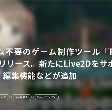
不要のゲーム制作ツール『RPG D
ア
.5がリリース。新たにLive2D
・編集機能などが追加
ュース
ツール紹介
ゲームエンジン