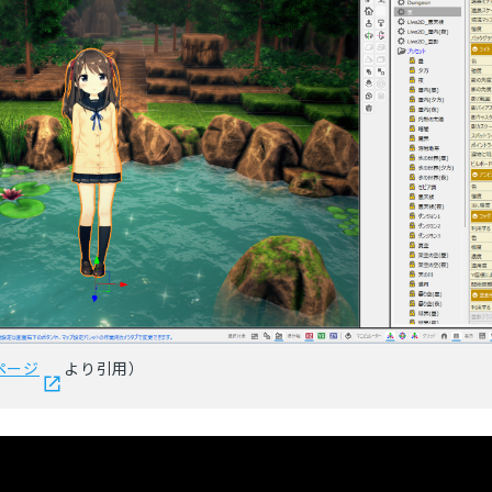
とじる
検索
ページ
より引用）