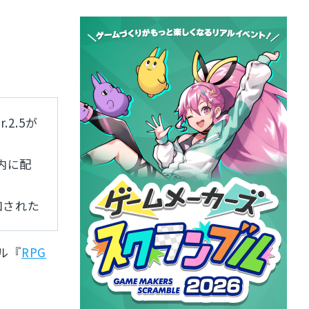
.2.5が
内に配
加された
ル『
RPG