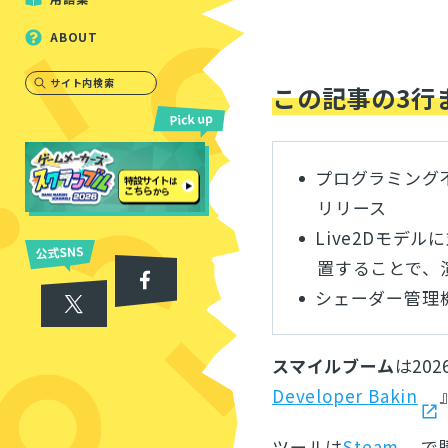
ABOUT
サイト内検索
この記事の3行
プログラミング不要の
リリース
Live2Dモデ
置することで、
シェーダー管理
スマイルブーム
は20
Developer Bakin
ツールは
Steam
で