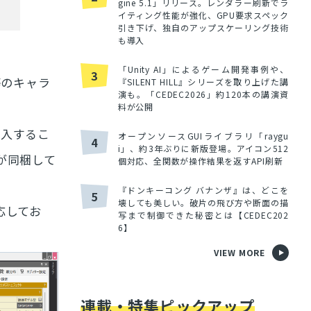
gine 5.1」リリース。レンダラー刷新でラ
イティング性能が強化、GPU要求スペック
引き下げ、独自のアップスケーリング技術
も導入
「Unity AI」によるゲーム開発事例や、
3
等のキャラ
『SILENT HILL』シリーズを取り上げた講
演も。「CEDEC2026」約120本の講演資
料が公開
導入するこ
オープンソースGUIライブラリ「raygu
4
i」、約3年ぶりに新版登場。アイコン512
が同梱して
個対応、全関数が操作結果を返すAPI刷新
『ドンキーコング バナンザ』は、どこを
5
壊しても美しい。破片の飛び方や断面の描
対応してお
写まで制御できた秘密とは【CEDEC202
6】
VIEW MORE
連載・特集ピックアップ