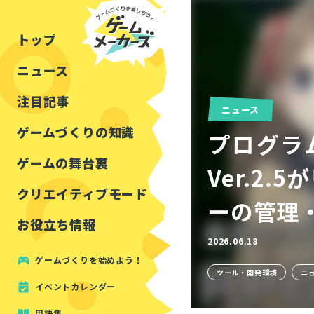
チュートリアル
インタビュー
フォートナイト
公開資料まとめ
トップ
ルールをつくる
講演レポート
マインクラフト
イベントレポート
ニュース
しくみをつくる
注目・定番の〇〇
見た目を良くする
アセットレビュー
注目記事
ニュース
ツール紹介
ゲームづくりの知識
プログラム
周辺機器・ハードウェ
ゲームの舞台裏
Ver.2
クリエイティブモード
ーの管理
お役立ち情報
2026.06.18
ゲームづくりを始めよう！
ツール・開発環境
ニ
イベントカレンダー
用語集