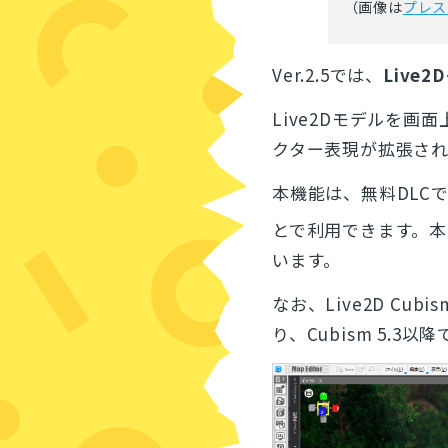
（画像は
プレス
Ver.2.5では、
Live2
Live2Dモデルを
クター表現が拡張され
本機能は、無料DLC
とで利用できます。本
います。
なお、Live2D Cubi
り、Cubism 5.