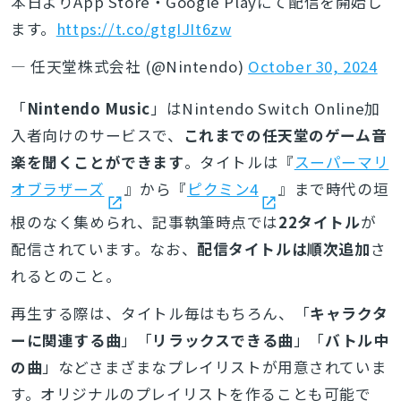
本日よりApp Store・Google Playにて配信を開始し
ます。
https://t.co/gtgIJIt6zw
— 任天堂株式会社 (@Nintendo)
October 30, 2024
「
Nintendo Music
」はNintendo Switch Online加
入者向けのサービスで、
これまでの任天堂のゲーム音
楽を聞くことができます
。タイトルは『
スーパーマリ
オブラザーズ
』から『
ピクミン4
』まで時代の垣
根のなく集められ、記事執筆時点では
22タイトル
が
配信されています。なお、
配信タイトルは順次追加
さ
れるとのこと。
再生する際は、タイトル毎はもちろん、「
キャラクタ
ーに関連する曲
」「
リラックスできる曲
」「
バトル中
の曲
」などさまざまなプレイリストが用意されていま
す。オリジナルのプレイリストを作ることも可能で