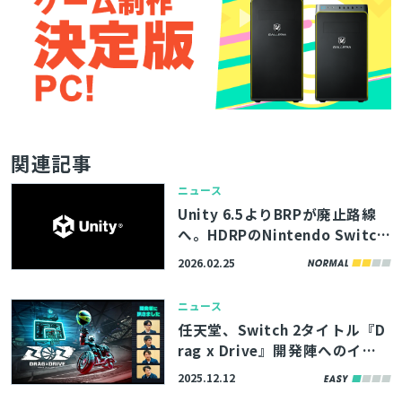
関連記事
ニュース
Unity 6.5よりBRPが廃止路線
へ。HDRPのNintendo Switch
2サポート計画など、Unity Tec
2026.02.25
hnologiesが声明を発表
ニュース
任天堂、Switch 2タイトル『D
rag x Drive』開発陣へのイン
タビュー記事を公開。車いすを
2025.12.12
両手でこぐ動作を「Joy-Con