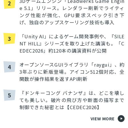
3Dゲームエンジン「Leadwerks Game Engin
2
e 5.1」リリース。レンダラー刷新でライティ
ング性能が強化、GPU要求スペック引き下
げ、独自のアップスケーリング技術も導入
「Unity AI」によるゲーム開発事例や、『SILE
3
NT HILL』シリーズを取り上げた講演も。「C
EDEC2026」約120本の講演資料が公開
オープンソースGUIライブラリ「raygui」、約
4
3年ぶりに新版登場。アイコン512個対応、全
関数が操作結果を返すAPI刷新
『ドンキーコング バナンザ』は、どこを壊し
5
ても美しい。破片の飛び方や断面の描写まで
制御できた秘密とは【CEDEC2026】
VIEW MORE