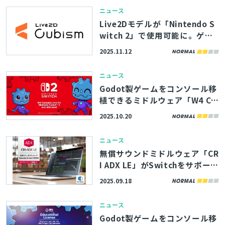
2」マウス操作で再現
ニュース
Live2Dモデルが「Nintendo S
witch 2」で使用可能に。ゲー
ム開発者向け公式SDKが登場
2025.11.12
ニュース
Godot製ゲームをコンソール移
植できるミドルウェア「W4 Co
nsoles」がNintendo Switch 2
2025.10.20
に対応。ベータ版の利用申請を
受付中
ニュース
とじる
無償サウンドミドルウェア「CR
I ADX LE」がSwitchをサポー
ト。今年10月から提供開始予定
2025.09.18
検索
ニュース
Godot製ゲームをコンソール移