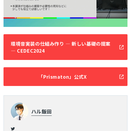
環境音実装の仕組み作り ― 新しい基礎の提案
― CEDEC2024
「Prismaton」公式X
ハル飯田