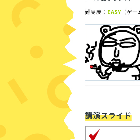
難易度：
EASY
（ゲー
講演スライド