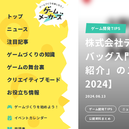
チュートリアル
インタビュー
フォートナイト
公開資料まとめ
トップ
ルールをつくる
講演レポート
マインクラフト
イベントレポート
ニュース
しくみをつくる
注目・定番の〇〇
ゲーム開発TIPS
株式会社
見た目を良くする
アセットレビュー
注目記事
ツール紹介
バッグ入門
ゲームづくりの知識
周辺機器・ハードウェ
ゲームの舞台裏
紹介」の
クリエイティブモード
2024】
お役立ち情報
2024.06.13
ゲームづくりを始めよう！
ゲーム開発TIPS
ニュ
イベントカレンダー
公開資料まとめ
用語集