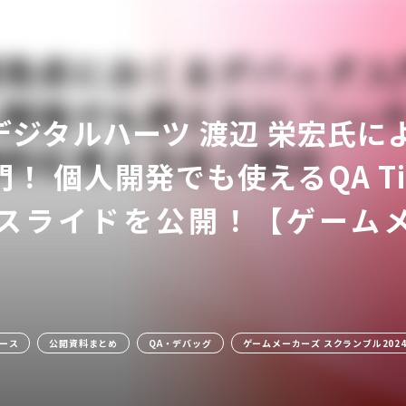
デジタルハーツ 渡辺 栄宏氏に
！ 個人開発でも使えるQA T
ア
スライドを公開！【ゲームメ
ース
公開資料まとめ
QA・デバッグ
ゲームメーカーズ スクランブル202