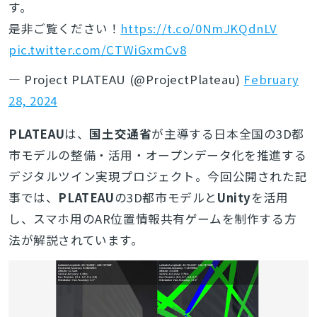
す。
是非ご覧ください！
https://t.co/0NmJKQdnLV
pic.twitter.com/CTWiGxmCv8
— Project PLATEAU (@ProjectPlateau)
February
28, 2024
PLATEAU
は、
国土交通省
が主導する日本全国の3D都
市モデルの整備・活用・オープンデータ化を推進する
デジタルツイン実現プロジェクト。今回公開された記
事では、
PLATEAU
の3D都市モデルと
Unity
を活用
し、スマホ用のAR位置情報共有ゲームを制作する方
法が解説されています。