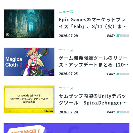
ニュース
検索
Epic Gamesのマーケットプレ
イス「Fab」、8/11（火）まで
の期間限定で無料コンテンツを
2026.07.29
公開。アトランティスの遺跡を
イメージした環境アセットなど
ニュース
3製品
ゲーム開発関連ツールのリリー
ス・アップデートまとめ【202
6/7/25】
2026.07.25
ニュース
サムザップ内製のUnityデバッ
グツール「Spica.Debugger」
はUI Toolkitで構築。高い拡張
2026.07.24
性を実現した内部実装をブログ
で解説