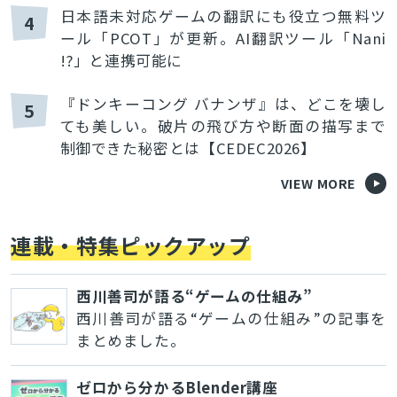
日本語未対応ゲームの翻訳にも役立つ無料ツ
4
ール「PCOT」が更新。AI翻訳ツール「Nani
!?」と連携可能に
『ドンキーコング バナンザ』は、どこを壊し
5
ても美しい。破片の飛び方や断面の描写まで
制御できた秘密とは【CEDEC2026】
VIEW MORE
連載・特集ピックアップ
西川善司が語る“ゲームの仕組み”
西川善司が語る“ゲームの仕組み”の記事を
まとめました。
ゼロから分かるBlender講座