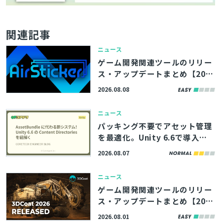
関連記事
ニュース
ゲーム開発関連ツールのリリー
ス・アップデートまとめ【202
6/8/8】
2026.08.08
ニュース
パッキング不要でアセット管理
を最適化。Unity 6.6で導入さ
れる「Content Directories」
2026.08.07
の解説記事、サイバーエージェ
ント「コアテク」が公開
ニュース
ゲーム開発関連ツールのリリー
とじる
ス・アップデートまとめ【202
6/8/1】
2026.08.01