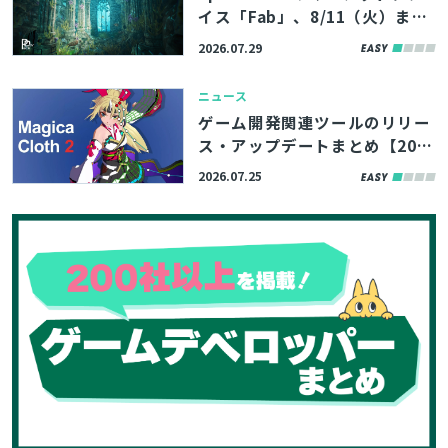
イス「Fab」、8/11（火）まで
の期間限定で無料コンテンツを
2026.07.29
公開。アトランティスの遺跡を
イメージした環境アセットなど
ニュース
3製品
ゲーム開発関連ツールのリリー
ス・アップデートまとめ【202
6/7/25】
2026.07.25
とじる
検索