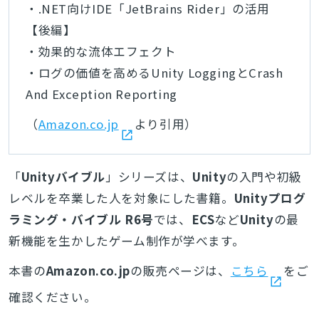
・.NET向けIDE「JetBrains Rider」の活用
【後編】
・効果的な流体エフェクト
・ログの価値を高めるUnity LoggingとCrash
And Exception Reporting
（
Amazon.co.jp
より引用）
「
Unityバイブル
」シリーズは、
Unity
の入門や初級
レベルを卒業した人を対象にした書籍。
Unityプログ
ラミング・バイブル R6号
では、
ECS
など
Unity
の最
新機能を生かしたゲーム制作が学べます。
本書の
Amazon.co.jp
の販売ページは、
こちら
をご
確認ください。