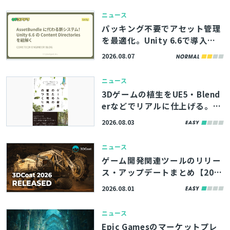
ニュース
パッキング不要でアセット管理
を最適化。Unity 6.6で導入さ
れる「Content Directories」
2026.08.07
の解説記事、サイバーエージェ
ント「コアテク」が公開
ニュース
3Dゲームの植生をUE5・Blend
erなどでリアルに仕上げる。書
籍『ゲーム背景のための植生環
2026.08.03
境のつくり方』、8/11（火）に
発売
ニュース
ゲーム開発関連ツールのリリー
ス・アップデートまとめ【202
6/8/1】
2026.08.01
ニュース
Epic Gamesのマーケットプレ