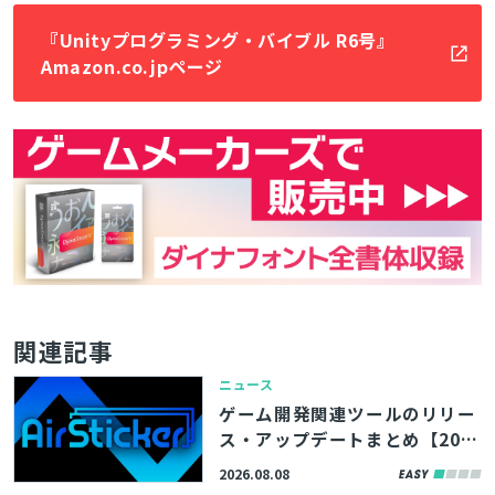
『Unityプログラミング・バイブル R6号』
Amazon.co.jpページ
関連記事
ニュース
ゲーム開発関連ツールのリリー
ス・アップデートまとめ【202
6/8/8】
2026.08.08