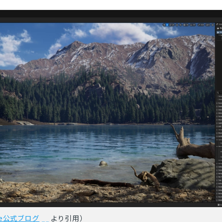
とじる
検索
ine公式ブログ
より引用）