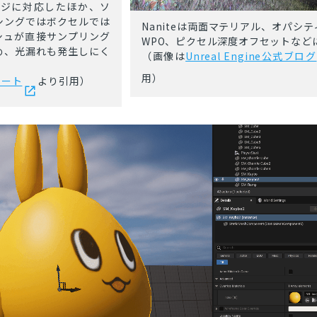
ッジに対応したほか、ソ
シングではボクセルでは
Naniteは両面マテリアル、オパシ
シュが直接サンプリング
WPO、ピクセル深度オフセットなど
め、光漏れも発生しにく
（画像は
Unreal Engine公式ブログ
用）
ノート
より引用）