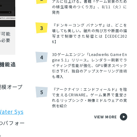
アルに仕上げる。書籍『ゲーム背景のため
の植生環境のつくり方』、8/11（火）に
発売
『ドンキーコング バナンザ』は、どこを
3
壊しても美しい。破片の飛び方や断面の描
が可能
写まで制御できた秘密とは【CEDEC202
る必要
6】
3Dゲームエンジン「Leadwerks Game En
4
gine 5.1」リリース。レンダラー刷新でラ
機能追
イティング性能が強化、GPU要求スペック
引き下げ、独自のアップスケーリング技術
も導入
規模オープ
『アークナイツ：エンドフィールド』を陰
5
で支えるCRIWARE。ゲーム業界で重宝さ
れるリップシンク・映像ミドルウェアの実
例を紹介
ater Sys
VIEW MORE
つつパフォー
。