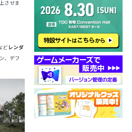
上させま
など
レンダ
ン、デフ