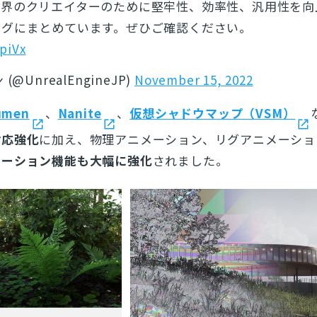
業界のクリエイターのために堅牢性、効率性、汎用性を向
ログにまとめています。ぜひご確認ください。
piVx
@UnrealEngineJP)
November 15, 2022
umen
、
Nanite
、
仮想シャドウマップ（VSM）
対応強化
に加え、物理アニメーション、リグアニメーショ
メーション機能も大幅に強化
されました。