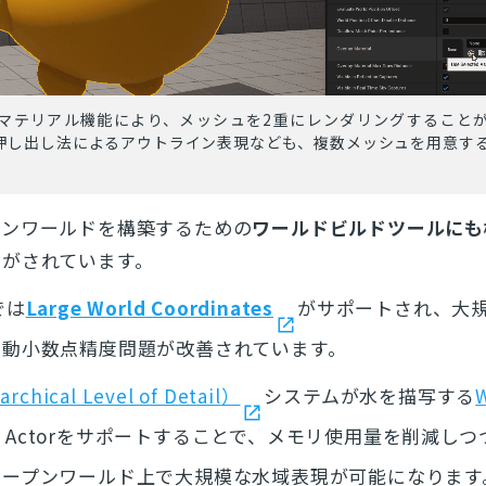
マテリアル機能により、メッシュを2重にレンダリングすること
押し出し法によるアウトライン表現なども、複数メッシュを用意す
プンワールドを構築するための
ワールドビルドツールにも
善
がされています。
では
Large World Coordinates
がサポートされ、大
浮動小数点精度問題が改善されています。
archical Level of Detail
）
システムが水を描写する
W
ody Actorをサポートすることで、メモリ使用量を削減し
オープンワールド上で大規模な水域表現が可能になります