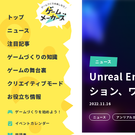
チュートリアル
インタビュー
フォートナイト
公開資料まとめ
トップ
ルールをつくる
講演レポート
マインクラフト
イベントレポート
ニュース
しくみをつくる
注目・定番の〇〇
見た目を良くする
アセットレビュー
注目記事
ツール紹介
ゲームづくりの知識
ニュース
周辺機器・ハードウェ
ゲームの舞台裏
Unreal
クリエイティブモード
ション、
お役立ち情報
2022.11.16
ゲームづくりを始めよう！
ニュース
アンリアル
イベントカレンダー
用語集