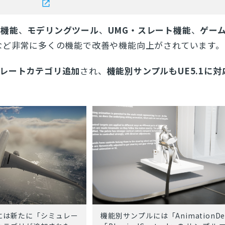
タ機能
、
モデリングツール
、
UMG・スレート機能
、
ゲーム
など非常に多くの機能で改善や機能向上がされています。
レートカテゴリ追加
され、
機能別サンプルもUE5.1に対
には新たに「シミュレー
機能別サンプルには「AnimationDe