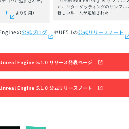
カテゴリが追加された。
「PhysicalControl」のサンプ
か、リターゲッティングのサンプル
ノート
より引用）
新しいルームが追加された
ngineの
公式ブログ
やUE5.1の
公式リリースノート
Unreal Engine 5.1.0 リリース発表ページ
Unreal Engine 5.1.0 公式リリースノート