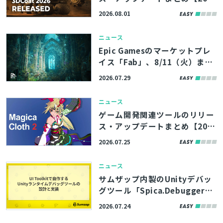
6/8/1】
2026.08.01
ニュース
Epic Gamesのマーケットプレ
イス「Fab」、8/11（火）まで
の期間限定で無料コンテンツを
2026.07.29
公開。アトランティスの遺跡を
イメージした環境アセットなど
ニュース
3製品
ゲーム開発関連ツールのリリー
ス・アップデートまとめ【202
6/7/25】
2026.07.25
ニュース
サムザップ内製のUnityデバッ
グツール「Spica.Debugger」
はUI Toolkitで構築。高い拡張
2026.07.24
性を実現した内部実装をブログ