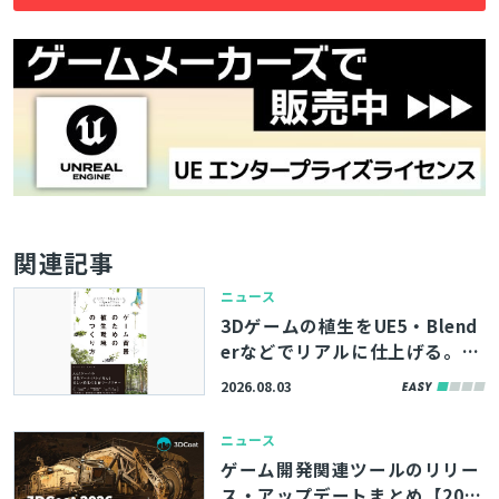
関連記事
ニュース
3Dゲームの植生をUE5・Blend
erなどでリアルに仕上げる。書
籍『ゲーム背景のための植生環
2026.08.03
境のつくり方』、8/11（火）に
発売
ニュース
ゲーム開発関連ツールのリリー
ス・アップデートまとめ【202