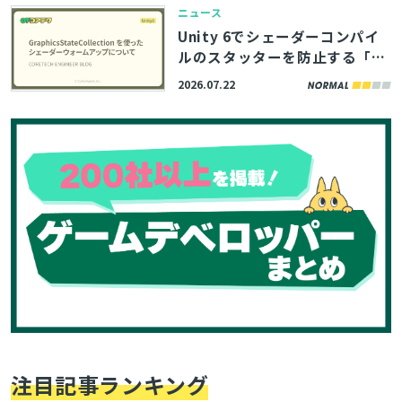
で解説
ニュース
Unity 6でシェーダーコンパイ
ルのスタッターを防止する「Gr
aphicsStateCollection」の活
とじる
2026.07.22
用術、サイバーエージェント
「コアテク」がブログ記事で解
説
検索
注目記事ランキング