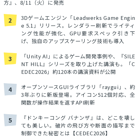
方』、8/11（火）に発売
3Dゲームエンジン「Leadwerks Game Engin
2
e 5.1」リリース。レンダラー刷新でライティ
ング性能が強化、GPU要求スペック引き下
げ、独自のアップスケーリング技術も導入
「Unity AI」によるゲーム開発事例や、『SILE
3
NT HILL』シリーズを取り上げた講演も。「C
EDEC2026」約120本の講演資料が公開
オープンソースGUIライブラリ「raygui」、約
4
3年ぶりに新版登場。アイコン512個対応、全
関数が操作結果を返すAPI刷新
『ドンキーコング バナンザ』は、どこを壊し
5
ても美しい。破片の飛び方や断面の描写まで
制御できた秘密とは【CEDEC2026】