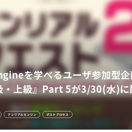
ア
l Engineを学べるユーザ参加
・上級』Part 5が3/30(水)
アンリアルエンジン
ポストプロセス