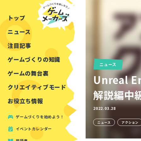
チュートリアル
インタビュー
フォートナイト
公開資料まとめ
トップ
ルールをつくる
講演レポート
マインクラフト
イベントレポート
ニュース
しくみをつくる
注目・定番の〇〇
見た目を良くする
アセットレビュー
注目記事
ツール紹介
ゲームづくりの知識
ニュース
周辺機器・ハードウェ
ゲームの舞台裏
Unrea
クリエイティブモード
解説編中級
お役立ち情報
2022.03.28
ゲームづくりを始めよう！
ニュース
アクション
イベントカレンダー
用語集