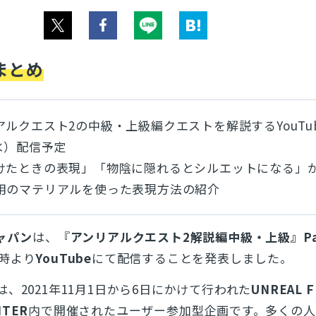
まとめ
ルクエスト2の中級・上級編クエストを解説するYouTu
水）配信予定
けたときの表現」「物陰に隠れるとシルエットになる」
用のマテリアルを使った表現方法の紹介
ャパン
は、『
アンリアルクエスト2解説編中級・上級』Pa
20時より
YouTube
にて配信することを発表しました。
は、2021年11月1日から6日にかけて行われた
UNREAL F
NTER
内で開催されたユーザー参加型企画です。多くの人