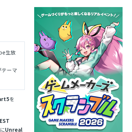
be生放
がテーマ
rt5
を
EST
に
Unreal