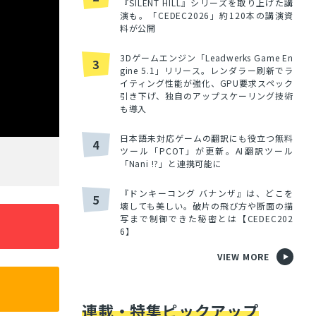
『SILENT HILL』シリーズを取り上げた講
演も。「CEDEC2026」約120本の講演資
料が公開
3Dゲームエンジン「Leadwerks Game En
3
gine 5.1」リリース。レンダラー刷新でラ
イティング性能が強化、GPU要求スペック
引き下げ、独自のアップスケーリング技術
も導入
日本語未対応ゲームの翻訳にも役立つ無料
4
ツール「PCOT」が更新。AI翻訳ツール
「Nani !?」と連携可能に
『ドンキーコング バナンザ』は、どこを
5
壊しても美しい。破片の飛び方や断面の描
写まで制御できた秘密とは【CEDEC202
6】
VIEW MORE
連載・特集ピックアップ