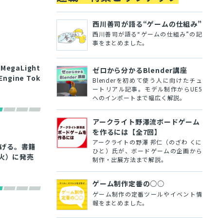
西川善司が語る“ゲームの仕組み”
西川善司が語る“ゲームの仕組み”の記
事をまとめました。
egaLight
ゼロから分かるBlender講座
gine Tok
Blenderを初めて使う人に向けたチュ
ートリアル記事。モデル制作からUE5
へのインポートまで幅広く解説。
アークライト野澤流ボードゲーム
を作るには【全7回】
アークライトの野澤 邦仁（のざわ くに
上げる。書籍
ひと）氏が、ボードゲームの企画から
（火）に発売
制作・出展方法まで解説。
ゲーム制作定番の○○
ゲーム制作の定番ツールやイベント情
報をまとめました。