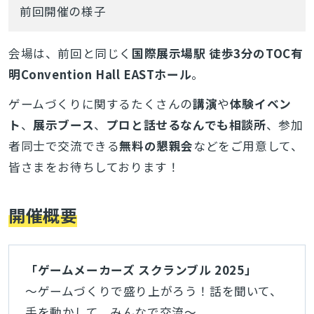
前回開催の様子
会場は、前回と同じく
国際展示場駅 徒歩3分のTOC有
明Convention Hall EASTホール
。
ゲームづくりに関するたくさんの
講演
や
体験イベン
ト
、
展示ブース
、
プロと話せるなんでも相談所
、参加
者同士で交流できる
無料の懇親会
などをご用意して、
皆さまをお待ちしております！
開催概要
「ゲームメーカーズ スクランブル 2025」
～ゲームづくりで盛り上がろう！話を聞いて、
手を動かして、みんなで交流～