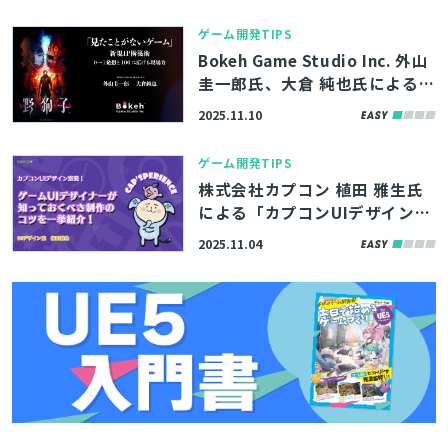
遷」の講演動画を公開！【ゲー
ムメーカーズ スクランブル202
ゲーム開発TIPS
5】
Bokeh Game Studio Inc. 外山
圭一郎氏、大倉 純也氏による
『「見たことがないゲーム」新
2025.11.10
規IP構築術 0→1発想と100に
広げる現場力』の講演動画・ス
ゲーム開発TIPS
ライドを公開！【ゲームメーカ
株式会社カプコン 植田 雅生氏
ーズ スクランブル2025】
による「カプコンUIデザイン室
発！ゲームUIデザイナーが知っ
2025.11.04
ておくべき制作のコツを一挙紹
介！」の講演スライドを公開！
【ゲームメーカーズ スクランブ
ル2025】