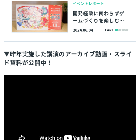
イベントレポート
開発経験に関わらずゲ
ームづくりを楽しむ人
の輪のひろがりが感じ
2024.06.04
られた「ゲームメーカ
ーズ スクランブル202
4」開催報告レポート
▼昨年実施した講演のアーカイブ動画・スライ
ド資料が公開中！