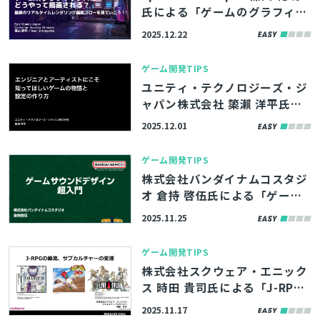
氏による「ゲームのグラフィク
スはどうやって描画される？ ～
2025.12.22
最新のリアルタイムレンダリン
グ描画フローを見ていこう！
ゲーム開発TIPS
～」の講演動画を公開！【ゲー
ユニティ・テクノロジーズ・ジ
ムメーカーズ スクランブル202
ャパン株式会社 𥱋瀨 洋平氏に
5】
よる「エンジニアとアーティス
2025.12.01
トにこそ知ってほしいゲームの
物語と設定の作り方」の講演動
ゲーム開発TIPS
画・スライドを公開！【ゲーム
株式会社バンダイナムコスタジ
メーカーズ スクランブル202
オ 倉持 啓伍氏による「ゲーム
5】
サウンドデザイン 超入門」の講
2025.11.25
演動画・スライドを公開！【ゲ
ームメーカーズ スクランブル2
ゲーム開発TIPS
025】
株式会社スクウェア・エニック
ス 時田 貴司氏による「J-RPG
の源流、サブカルチャーの変
2025.11.17