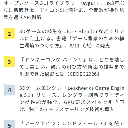
オープンソースGUIライブラリ「raygui」、約3年ぶ
りに新版登場。アイコン512個対応、全関数が操作結
果を返すAPI刷新
3Dゲームの植生をUE5・Blenderなどでリア
2
ルに仕上げる。書籍『ゲーム背景のための植
生環境のつくり方』、8/11（火）に発売
『ドンキーコング バナンザ』は、どこを壊し
3
ても美しい。破片の飛び方や断面の描写まで
制御できた秘密とは【CEDEC2026】
3Dゲームエンジン「Leadwerks Game Engin
4
e 5.1」リリース。レンダラー刷新でライティ
ング性能が強化、GPU要求スペック引き下
げ、独自のアップスケーリング技術も導入
『アークナイツ：エンドフィールド』を陰で
5