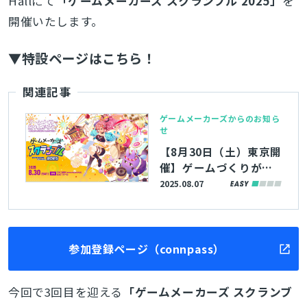
Hall
にて
「ゲームメーカーズ スクランブル 2025」
を
開催いたします。
▼特設ページはこちら！
関連記事
ゲームメーカーズからのお知ら
せ
【8月30日（土）東京開
催】ゲームづくりが楽
しく学べる無料イベン
2025.08.07
ト「ゲームメーカーズ
スクランブル2025」イ
ベント情報（随時更
新）
参加登録ページ（connpass）
今回で3回目を迎える
「ゲームメーカーズ スクランブ