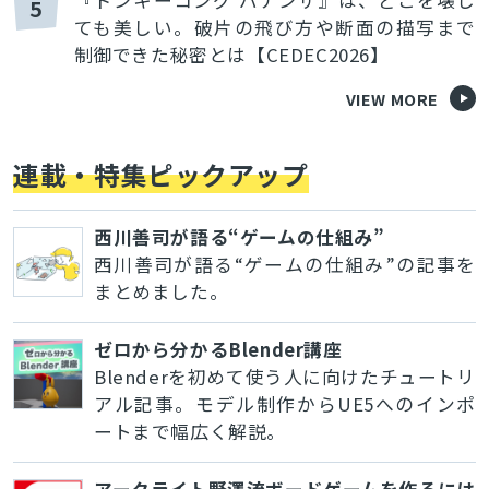
『ドンキーコング バナンザ』は、どこを壊し
5
ても美しい。破片の飛び方や断面の描写まで
制御できた秘密とは【CEDEC2026】
VIEW MORE
連載・特集ピックアップ
西川善司が語る“ゲームの仕組み”
西川善司が語る“ゲームの仕組み”の記事を
まとめました。
ゼロから分かるBlender講座
とじる
Blenderを初めて使う人に向けたチュートリ
アル記事。モデル制作からUE5へのインポ
ートまで幅広く解説。
検索
アークライト野澤流ボードゲームを作るには