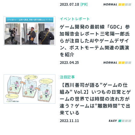
23』全講演レポート
2023.07.18
［PR］
イベントレポート
ゲーム開発の最前線「GDC」参
加報告会レポート――三宅陽一郎氏
らが注目したAIやゲームデザイ
ン、ポストモーテム関連の講演
を紹介
2023.04.25
注目記事
【西川善司が語る”ゲームの仕
組み” Vol.2】いつもの日常とゲ
ームの世界では時間の流れ方が
違う？ゲームは”離散時間”で出
来ている
2022.11.11