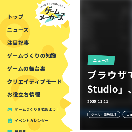
チュートリアル
インタビュー
フォートナイト
公開資料まとめ
トップ
ルールをつくる
講演レポート
マインクラフト
イベントレポート
ニュース
しくみをつくる
注目・定番の〇〇
見た目を良くする
アセットレビュー
注目記事
ツール紹介
ゲームづくりの知識
ニュース
周辺機器・ハードウェ
ゲームの舞台裏
ブラウザで
クリエイティブモード
Studi
お役立ち情報
2025.11.11
ゲームづくりを始めよう！
ツール・開発環境
ニ
イベントカレンダー
用語集