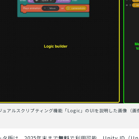
o」のビジュアルスクリプティング機能「Logic」のUIを説明した画像（画
」ベータ版は、2025年末まで
無料
で利用可能。Unity ID（Un