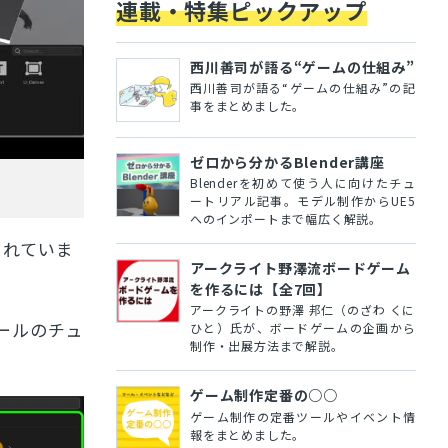
連載・特集ピックアップ
西川善司が語る“ゲームの仕組み”
西川善司が語る“ゲームの仕組み”の記
事をまとめました。
ゼロから分かるBlender講座
Blenderを初めて使う人に向けたチュ
ートリアル記事。モデル制作からUE5
へのインポートまで幅広く解説。
されていま
アークライト野澤流ボードゲーム
を作るには【全7回】
アークライトの野澤 邦仁（のざわ くに
、ツールのチュ
ひと）氏が、ボードゲームの企画から
制作・出展方法まで解説。
ゲーム制作定番の○○
ゲーム制作の定番ツールやイベント情
報をまとめました。