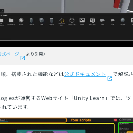
とじる
検索
io公式ページ
より引用）
手順、搭載された機能などは
公式ドキュメント
で解説
nologiesが運営するWebサイト「Unity Learn」では
されています。