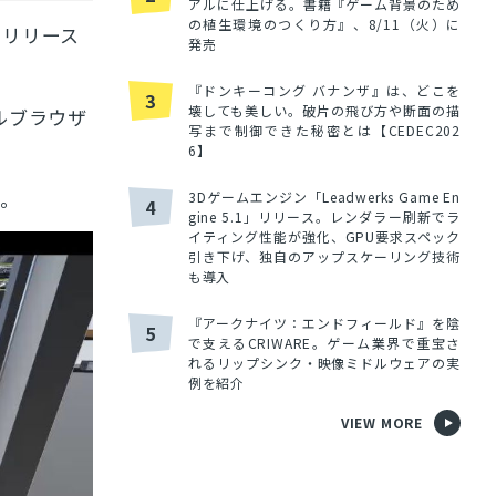
アルに仕上げる。書籍『ゲーム背景のため
の植生環境のつくり方』、8/11（火）に
年のリリース
発売
『ドンキーコング バナンザ』は、どこを
3
壊しても美しい。破片の飛び方や断面の描
イルブラウザ
写まで制御できた秘密とは【CEDEC202
6】
す。
3Dゲームエンジン「Leadwerks Game En
4
gine 5.1」リリース。レンダラー刷新でラ
イティング性能が強化、GPU要求スペック
引き下げ、独自のアップスケーリング技術
も導入
『アークナイツ：エンドフィールド』を陰
5
で支えるCRIWARE。ゲーム業界で重宝さ
れるリップシンク・映像ミドルウェアの実
例を紹介
VIEW MORE