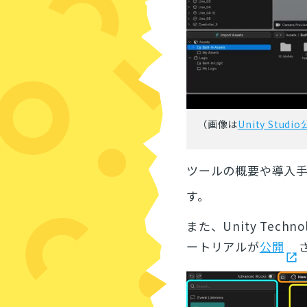
（画像は
Unity Stud
ツールの概要や導入
す。
また、Unity Tech
ートリアルが
公開