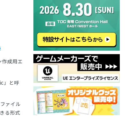
5
ン作成用エ
ic」と呼
像ファイル
できる形式