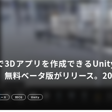
ア
3Dアプリを作成できるUnit
o」、無料ベータ版がリリース。2
ュース
3DCG
Unity