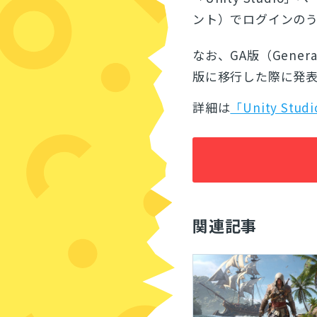
ント）でログインの
なお、GA版（Gener
版に移行した際に発
詳細は
「Unity St
関連記事