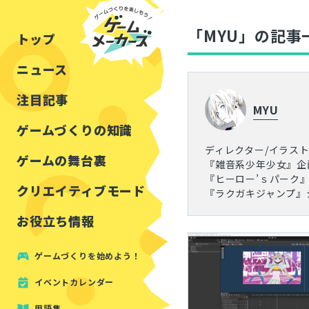
チュートリアル
インタビュー
フォートナイト
公開資料まとめ
「MYU」の記事
トップ
ルールをつくる
講演レポート
マインクラフト
イベントレポート
ニュース
しくみをつくる
注目・定番の〇〇
見た目を良くする
アセットレビュー
注目記事
MYU
ツール紹介
ゲームづくりの知識
ディレクター/イラス
周辺機器・ハードウェ
ゲームの舞台裏
『雑音系少年少女』企
『ヒーロー’ｓパーク
クリエイティブモード
『ラクガキジャンプ』
お役立ち情報
ゲームづくりを始めよう！
イベントカレンダー
用語集