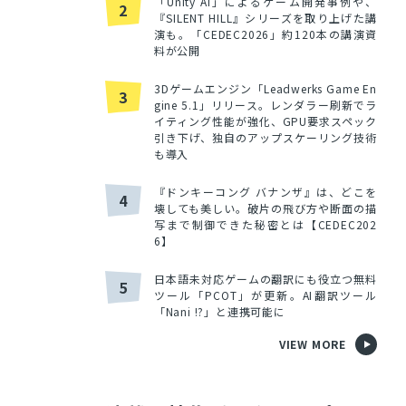
「Unity AI」によるゲーム開発事例や、
2
『SILENT HILL』シリーズを取り上げた講
演も。「CEDEC2026」約120本の講演資
料が公開
3Dゲームエンジン「Leadwerks Game En
3
gine 5.1」リリース。レンダラー刷新でラ
イティング性能が強化、GPU要求スペック
引き下げ、独自のアップスケーリング技術
も導入
『ドンキーコング バナンザ』は、どこを
4
壊しても美しい。破片の飛び方や断面の描
写まで制御できた秘密とは【CEDEC202
6】
日本語未対応ゲームの翻訳にも役立つ無料
5
ツール「PCOT」が更新。AI翻訳ツール
「Nani !?」と連携可能に
VIEW MORE