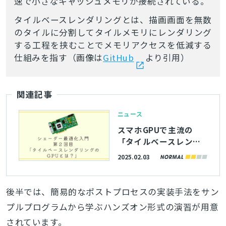
速で小さなキャッシュメモリが接続されている。
タイルベースレンダリングとは、描画画面を無数
のタイルに分割してタイルメモリにレンダリング
する工程を挟むことでメモリアクセスを低減する
仕組みを指す（画像は
GitHub
より引用）
関連記事
ニュース
スマホGPUで主流の
「タイルベースレンダ
リング」とは？サイバ
2025.02.03
ーエージェント、「シ
ェーダー最適化入門」
記事を公開
後半では、簡易的なポストプロセスの実装手法をサン
プルプログラムから学ぶハンズオン形式の演習が用意
されています。