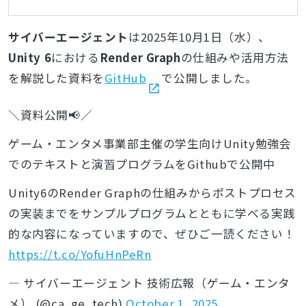
サイバーエージェント
は2025年10月1日（水）、
Unity 6
における
Render Graph
の仕組みや活用方法
を解説した資料を
GitHub
で公開しました。
＼資料公開📢／
ゲーム・エンタメ事業部主催の学生向けUnity勉強会
でのテキストと演習プログラムをGithubで公開中
Unity6のRender Graphの仕組みからポストプロセス
の実装までをサンプルプログラムとともに学べる実践
的な内容になっていますので、ぜひご一読ください！
https://t.co/YofuHnPeRn
— サイバーエージェント 技術広報（ゲーム・エンタ
メ） (@ca_ge_tech)
October 1, 2025