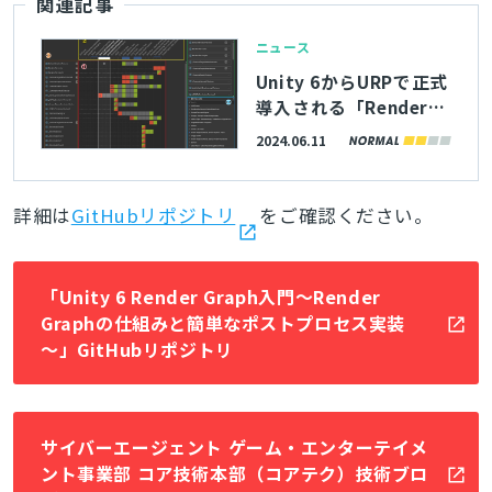
関連記事
ニュース
Unity 6からURPで正式
導入される「RenderGr
aph」、サイバーエー
2024.06.11
ジェント「コアテク」
が紹介記事を公開
詳細は
GitHubリポジトリ
をご確認ください。
「Unity 6 Render Graph入門～Render
Graphの仕組みと簡単なポストプロセス実装
～」GitHubリポジトリ
サイバーエージェント ゲーム・エンターテイメ
ント事業部 コア技術本部（コアテク）技術ブロ