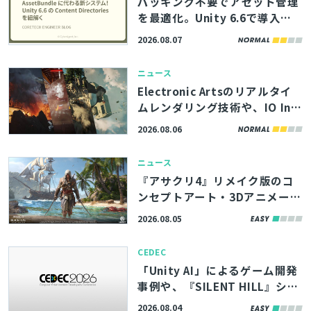
パッキング不要でアセット管理
を最適化。Unity 6.6で導入さ
れる「Content Directories」
2026.08.07
の解説記事、サイバーエージェ
ント「コアテク」が公開
ニュース
Electronic Artsのリアルタイ
ムレンダリング技術や、IO Int
eractive内製エンジンのボリュ
2026.08.06
ームエフェクト描画機能を解
説。「SIGGRAPH 2026」内勉
ニュース
強会の講演資料が公開
『アサクリ4』リメイク版のコ
とじる
ンセプトアート・3Dアニメーシ
ョンなど500点以上、ArtStati
2026.08.05
onの記事で無料公開
CEDEC
検索
「Unity AI」によるゲーム開発
事例や、『SILENT HILL』シリ
ーズを取り上げた講演も。「CE
2026.08.04