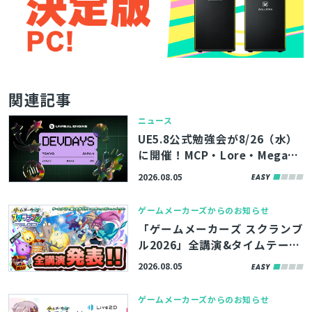
関連記事
ニュース
UE5.8公式勉強会が8/26（水）
に開催！MCP・Lore・MegaLi
ghtsなど、最新機能やツールの
2026.08.05
活用術を学べる「Unreal Engin
e Tokyo Dev Days 26’」、先
ゲームメーカーズからのお知らせ
着100名まで参加者募集中
「ゲームメーカーズ スクランブ
ル2026」全講演&タイムテーブ
ルを発表！『プラグマタ』の開
2026.08.05
発事例、ゲーム業界のAI活用な
ど
ゲームメーカーズからのお知らせ