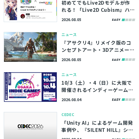
初めてでもLive2Dモデルが作
れる！「Live2D Cubism」ハン
ズオンが「ゲームメーカーズ ス
2026.08.05
クランブル2026」で開催決定！
参加者募集中
ニュース
『アサクリ4』リメイク版のコ
ンセプトアート・3Dアニメーシ
ョンなど500点以上、ArtStati
2026.08.05
onの記事で無料公開
ニュース
10/3（土）・4（日）に大阪で
とじる
開催されるインディーゲームイ
ベント「OSAKA INDIE GAMES
2026.08.04
SUMMIT 2026」、入場チケッ
検索
トの販売が開始
CEDEC
「Unity AI」によるゲーム開発
事例や、『SILENT HILL』シリ
ーズを取り上げた講演も。「CE