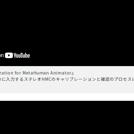
bration for MetaHuman Animator』
imatorに入力するステレオHMCのキャリブレーションと確認のプロセ