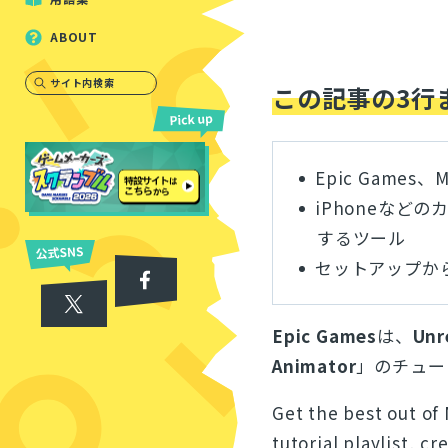
ABOUT
サイト内検索
この記事の3行
Epic Games
iPhoneな
するツール
セットアップから
Epic Games
は、
Unr
Animator
」のチュー
Get the best out o
tutorial playlist, c