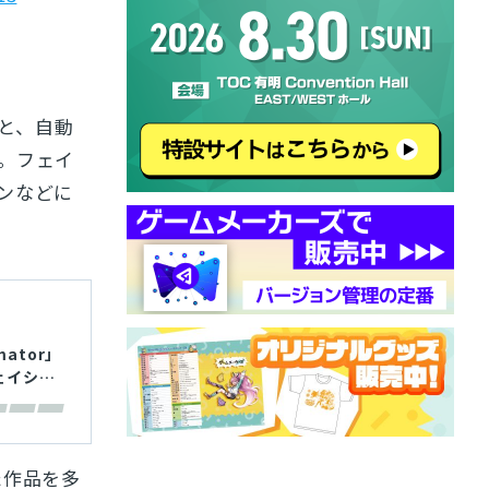
と、自動
。フェイ
ンなどに
mator」
ェイシャ
た作品を多