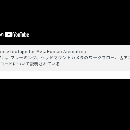
とじる
検索
ance footage for MetaHuman Animator』
アル。フレーミング、ヘッドマウントカメラのワークフロー、舌ア
ムコードについて説明されている