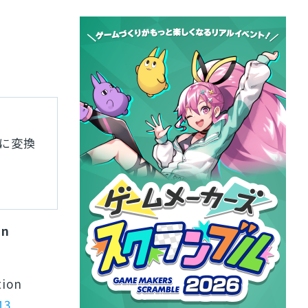
ンに変換
an
tion
13