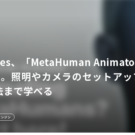
ames、「MetaHuman Ani
ア
開。照明やカメラのセットアッ
法まで学べる
エンジン