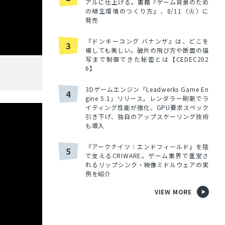
アルに仕上げる。書籍『ゲーム背景のため
の植生環境のつくり方』、8/11（火）に
発売
『ドンキーコング バナンザ』は、どこを
3
壊しても美しい。破片の飛び方や断面の描
写まで制御できた秘密とは【CEDEC202
6】
3Dゲームエンジン「Leadwerks Game En
4
gine 5.1」リリース。レンダラー刷新でラ
イティング性能が強化、GPU要求スペック
引き下げ、独自のアップスケーリング技術
も導入
『アークナイツ：エンドフィールド』を陰
5
で支えるCRIWARE。ゲーム業界で重宝さ
れるリップシンク・映像ミドルウェアの実
例を紹介
VIEW MORE