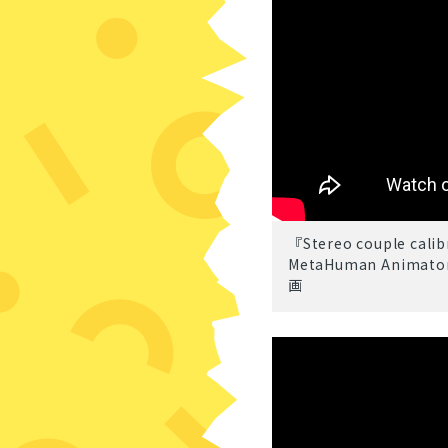
『Stereo couple cali
MetaHuman An
画