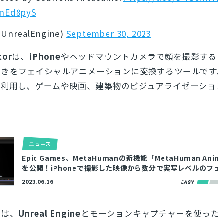
LnEd8pyS
@UnrealEngine)
September 30, 2023
tor
は、
iPhone
やヘッドマウントカメラで顔を撮影する
動きをフェイシャルアニメーションに変換するツールです
を利用し、ゲームや映画、建築物のビジュアライゼーショ
ニュース
Epic Games、MetaHumanの新機能「MetaHuman Ani
を公開！iPhoneで撮影した映像から数分で実写レベルのフ
ルアニメーションを生成
2023.06.16
では、
Unreal Engine
とモーションキャプチャーを使っ