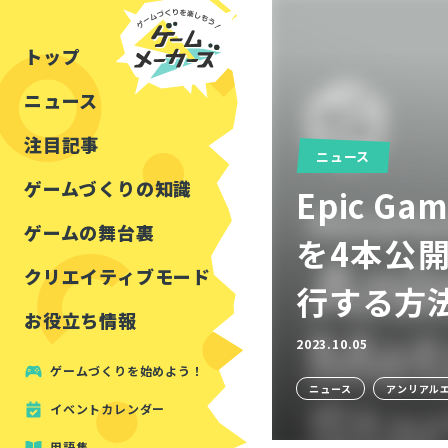
チュートリアル
インタビュー
フォートナイト
公開資料まとめ
トップ
ルールをつくる
講演レポート
マインクラフト
イベントレポート
ニュース
しくみをつくる
注目・定番の〇〇
見た目を良くする
アセットレビュー
注目記事
ニュース
ツール紹介
ゲームづくりの知識
Epic G
周辺機器・ハードウェ
ゲームの舞台裏
を4本公
クリエイティブモード
行する方
お役立ち情報
2023.10.05
ゲームづくりを始めよう！
ニュース
アンリアル
イベントカレンダー
用語集