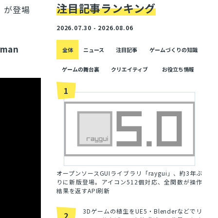
注目記事ランキング
」が登場
2026.07.30 - 2026.08.06
uman
全体
ニュース
注目記事
ゲームづくりの知識
ゲームの舞台裏
クリエイティブ
お役立ち情報
1
オープンソースGUIライブラリ「raygui」、約3年ぶ
りに新版登場。アイコン512個対応、全関数が操作
結果を返すAPI刷新
3Dゲームの植生をUE5・Blenderなどでリ
2