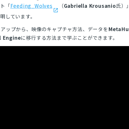
スト「
Feeding_Wolves
（
Gabriella Krousanio
氏）
明しています。
トアップから、映像のキャプチャ方法、データを
MetaH
l Engine
に移行する方法まで学ぶことができます。