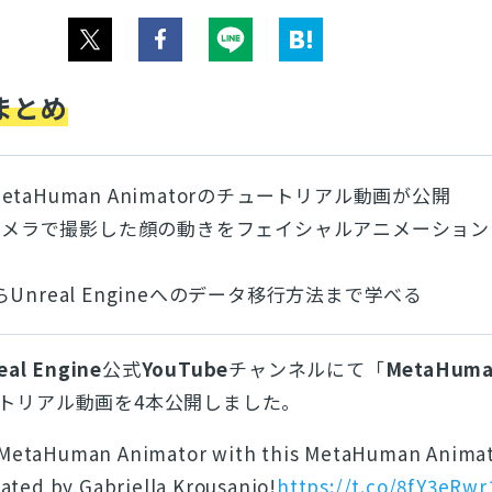
まとめ
、MetaHuman Animatorのチュートリアル動画が公開
どのカメラで撮影した顔の動きをフェイシャルアニメーショ
Unreal Engineへのデータ移行方法まで学べる
eal Engine
公式
YouTube
チャンネルにて「
MetaHum
トリアル動画を4本公開しました。
f MetaHuman Animator with this MetaHuman Anima
reated by Gabriella Krousanio!
https://t.co/8fY3eRwr