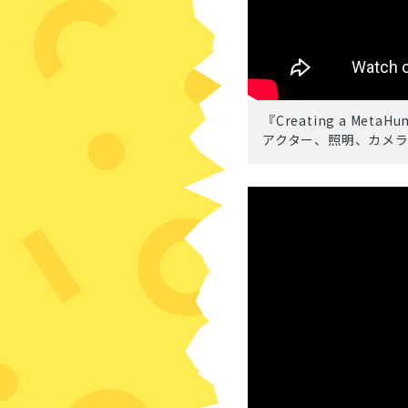
『Creating a MetaHum
アクター、照明、カメ