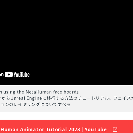
n using the MetaHuman face board』
matorからUnreal Engineに移行する方法のチュートリアル。フェイ
ションのレイヤリングについて学べる
Human Animator Tutorial 2023｜YouTube