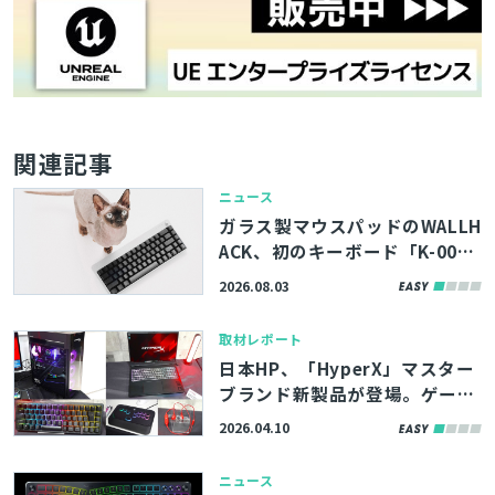
とじる
検索
関連記事
ニュース
ガラス製マウスパッドのWALLH
ACK、初のキーボード「K-00
1」とマウス「M-001」を発
2026.08.03
表。キーボードは8/21（金）発
売
取材レポート
日本HP、「HyperX」マスター
ブランド新製品が登場。ゲーミ
ングPC最上位機「OMEN MAX 4
2026.04.10
5L」、ラピッドトリガー対応キ
ーボード「Origins 2 Pro」な
ニュース
ど