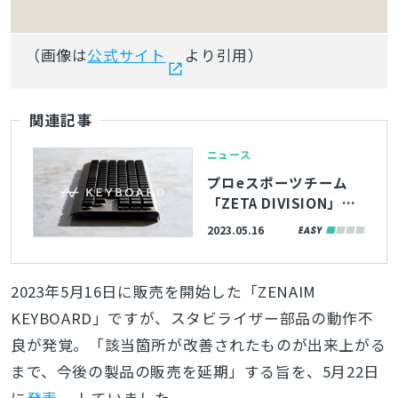
（画像は
公式サイト
より引用）
関連記事
ニュース
プロeスポーツチーム
「ZETA DIVISION」監
修のロープロファイル
2023.05.16
キーボード「ZENAIM K
EYBOARD」、東海理化
が本日20時より発売。
2023年5月16日に販売を開始した「ZENAIM
無接点磁力検知方式の
KEYBOARD」ですが、スタビライザー部品の動作不
キースイッチを搭載
良が発覚。「該当箇所が改善されたものが出来上がる
まで、今後の製品の販売を延期」する旨を、5月22日
に
発表
していました。