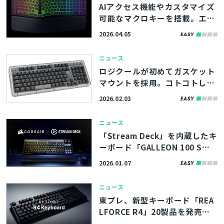
AIアクセス機能やカスタマイズ
可能なマクロキーを搭載。エル
ゴノミックキーボード「Razer
2026.04.05
Pro Type Ergo」、4/7（火）
発売
ニュース
ロジクールが初めてガスケット
マウントを採用。コトコトした
打鍵音も特徴のワイヤレスメカ
2026.02.03
ニカルキーボード「Alto Keys
K98M」、2/26（木）発売
ニュース
「Stream Deck」を内蔵したキ
ーボード「GALLEON 100 S
D」、CORSAIRが発表。12個の
2026.01.07
LCDキーでショートカット操作
が可能
ニュース
東プレ、新型キーボード「REA
LFORCE R4」20製品を発売。
キータッチによるマウス操作機