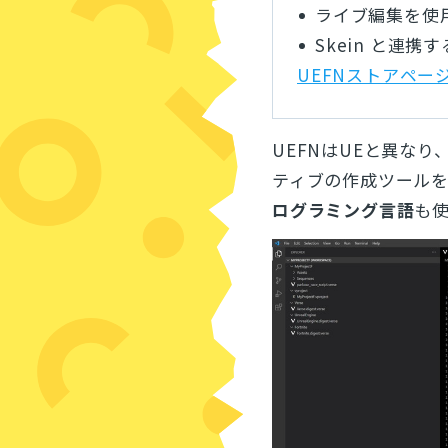
ライブ編集を使
Skein と連携する
UEFNストアペー
UEFNはUEと異な
ティブの作成ツール
ログラミング言語
も