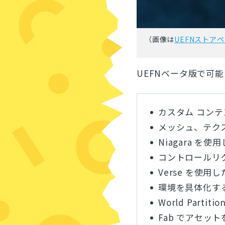
（画像は
UEFNストア
UEFNベータ版で可
カスタム コンテ
メッシュ、テク
Niagara を
コントロールリ
Verse を使
環境を具体化す
World Par
Fab でアセッ