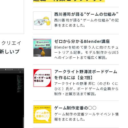
西川善司が語る“ゲームの仕組み”
西川善司が語る“ゲームの仕組み”の記
事をまとめました。
ゼロから分かるBlender講座
 クリエイ
Blenderを初めて使う人に向けたチュ
う新しいプ
ートリアル記事。モデル制作からUE5
へのインポートまで幅広く解説。
アークライト野澤流ボードゲーム
を作るには【全7回】
アークライトの野澤 邦仁（のざわ くに
ひと）氏が、ボードゲームの企画から
制作・出展方法まで解説。
ゲーム制作定番の○○
ゲーム制作の定番ツールやイベント情
報をまとめました。