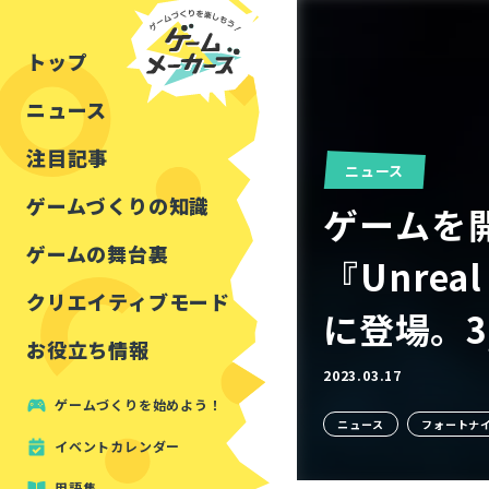
チュートリアル
インタビュー
フォートナイト
公開資料まとめ
トップ
ルールをつくる
講演レポート
マインクラフト
イベントレポート
ニュース
しくみをつくる
注目・定番の〇〇
見た目を良くする
アセットレビュー
注目記事
ニュース
ツール紹介
ゲームづくりの知識
ゲームを
周辺機器・ハードウェ
ゲームの舞台裏
『Unreal
クリエイティブモード
に登場。3
お役立ち情報
2023.03.17
ゲームづくりを始めよう！
ニュース
フォートナ
イベントカレンダー
用語集