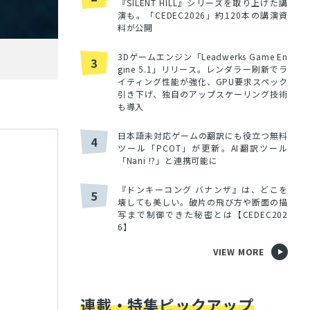
『SILENT HILL』シリーズを取り上げた講
演も。「CEDEC2026」約120本の講演資
料が公開
3Dゲームエンジン「Leadwerks Game En
3
gine 5.1」リリース。レンダラー刷新でラ
イティング性能が強化、GPU要求スペック
引き下げ、独自のアップスケーリング技術
も導入
日本語未対応ゲームの翻訳にも役立つ無料
4
ツール「PCOT」が更新。AI翻訳ツール
「Nani !?」と連携可能に
『ドンキーコング バナンザ』は、どこを
5
壊しても美しい。破片の飛び方や断面の描
写まで制御できた秘密とは【CEDEC202
6】
VIEW MORE
連載・特集ピックアップ