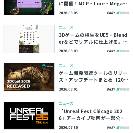
に開催！MCP・Lore・MegaLi
ghtsなど、最新機能やツールの
2026.08.05
活用術を学べる「Unreal Engin
e Tokyo Dev Days 26’」、先
ニュース
着100名まで参加者募集中
3Dゲームの植生をUE5・Blend
erなどでリアルに仕上げる。書
籍『ゲーム背景のための植生環
2026.08.03
境のつくり方』、8/11（火）に
発売
ニュース
ゲーム開発関連ツールのリリー
ス・アップデートまとめ【202
6/8/1】
2026.08.01
ニュース
「Unreal Fest Chicago 202
6」アーカイブ動画が一部公
開。UE5.8の新機能やバージョ
2026.07.30
ン管理システム「Lore」の紹