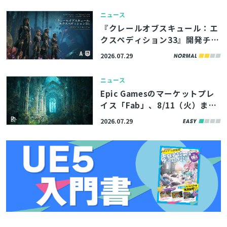
介、モバイルゲームのパフォー
ニュース
マンス最適化解説など
『クレールオブスキュール：エ
クスペディション33』開発チー
ムの講演資料4本が公開。シー
2026.07.29
ケンサーを愛するスタジオ代表
も登壇したポストモーテムイベ
ニュース
ント
Epic Gamesのマーケットプレ
イス「Fab」、8/11（火）まで
の期間限定で無料コンテンツを
2026.07.29
公開。アトランティスの遺跡を
イメージした環境アセットなど
3製品