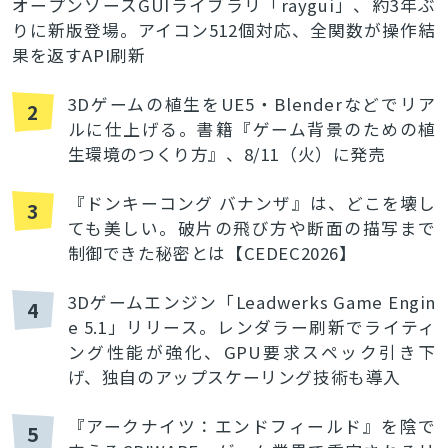
オープンソースGUIライブラリ「raygui」、約3年ぶ
りに新版登場。アイコン512個対応、全関数が操作結
果を返すAPI刷新
3Dゲームの植生をUE5・Blenderなどでリア
2
ルに仕上げる。書籍『ゲーム背景のための植
生環境のつくり方』、8/11（火）に発売
『ドンキーコング バナンザ』は、どこを壊し
3
ても美しい。破片の飛び方や断面の描写まで
制御できた秘密とは【CEDEC2026】
3Dゲームエンジン「Leadwerks Game Engin
4
e 5.1」リリース。レンダラー刷新でライティ
ング性能が強化、GPU要求スペック引き下
げ、独自のアップスケーリング技術も導入
『アークナイツ：エンドフィールド』を陰で
5