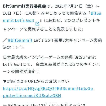
BitSummit実行委員会
は、
2023年7月14日（金）〜
16日（日）に
京都・みやこめっせで開催する『
BitSu
mmit Let’s Go!!
』にあわせ、3つのプレゼントキ
ャンペーンを実施することを発表しました。
／
#BitSummit
Let's Go!! 豪華3大キャンペーン実施
決定！✨ ＼
日本最大級のインディーゲームの祭典 BitSummit
Let’s Go!!にて、 豪華景品🎁が当たる3つのキャンペ
ーンの開催が決定！
▼詳細は以下URLからご確認下さい
https://t.co/HQvqjZRcQO
#BitSummitLetsGo
pic.twitter.com/KU8xatzGBN
— BitSummit the 13th / ビットサミット13