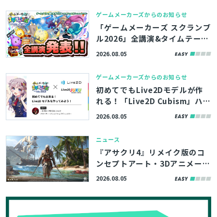
e Tokyo Dev Days 26’」、先
ゲームメーカーズからのお知らせ
着100名まで参加者募集中
「ゲームメーカーズ スクランブ
ル2026」全講演&タイムテーブ
ルを発表！『プラグマタ』の開
2026.08.05
発事例、ゲーム業界のAI活用な
ど
ゲームメーカーズからのお知らせ
初めてでもLive2Dモデルが作
れる！「Live2D Cubism」ハン
ズオンが「ゲームメーカーズ ス
2026.08.05
クランブル2026」で開催決定！
参加者募集中
ニュース
『アサクリ4』リメイク版のコ
ンセプトアート・3Dアニメーシ
ョンなど500点以上、ArtStati
2026.08.05
onの記事で無料公開