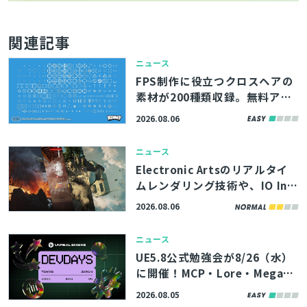
関連記事
ニュース
FPS制作に役立つクロスヘアの
素材が200種類収録。無料アセ
ットパック『Crosshair Pack』
2026.08.06
アップデート版、Webサイト
「Kenney」で公開
ニュース
Electronic Artsのリアルタイ
ムレンダリング技術や、IO Int
eractive内製エンジンのボリュ
2026.08.06
ームエフェクト描画機能を解
説。「SIGGRAPH 2026」内勉
ニュース
強会の講演資料が公開
UE5.8公式勉強会が8/26（水）
に開催！MCP・Lore・MegaLi
ghtsなど、最新機能やツールの
2026.08.05
活用術を学べる「Unreal Engin