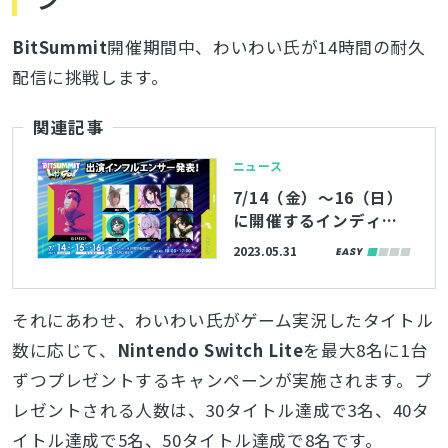
BitSummit
開催期間中、わいわい氏が14時間の耐久
配信に挑戦します。
関連記事
ニュース
7/14（金）～16（日）
に開催するインディー
ゲームイベント『BitS
2023.05.31
ummit Let’s Go!!』、
配信番組や出演者、公
式リポーターの情報を
それにあわせ、わいわい氏がゲーム実況したタイトル
公開
数に応じて、
Nintendo Switch Lite
を最大8名に1台
ずつプレゼントするキャンペーンが実施されます。プ
レゼントされる人数は、30タイトル達成で3名、40タ
イトル達成で5名、50タイトル達成で8名です。