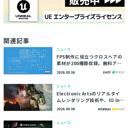
関連記事
ニュース
FPS制作に役立つクロスヘアの
素材が200種類収録。無料アセ
ットパック『Crosshair Pack』
2026.08.06
アップデート版、Webサイト
「Kenney」で公開
ニュース
Electronic Artsのリアルタイ
ムレンダリング技術や、IO Int
eractive内製エンジンのボリュ
2026.08.06
ームエフェクト描画機能を解
説。「SIGGRAPH 2026」内勉
ニュース
強会の講演資料が公開