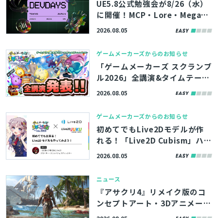
UE5.8公式勉強会が8/26（水）
に開催！MCP・Lore・MegaLi
ghtsなど、最新機能やツールの
2026.08.05
活用術を学べる「Unreal Engin
e Tokyo Dev Days 26’」、先
ゲームメーカーズからのお知らせ
着100名まで参加者募集中
「ゲームメーカーズ スクランブ
ル2026」全講演&タイムテーブ
ルを発表！『プラグマタ』の開
2026.08.05
発事例、ゲーム業界のAI活用な
ど
ゲームメーカーズからのお知らせ
初めてでもLive2Dモデルが作
れる！「Live2D Cubism」ハン
ズオンが「ゲームメーカーズ ス
2026.08.05
クランブル2026」で開催決定！
参加者募集中
ニュース
『アサクリ4』リメイク版のコ
ンセプトアート・3Dアニメーシ
ョンなど500点以上、ArtStati