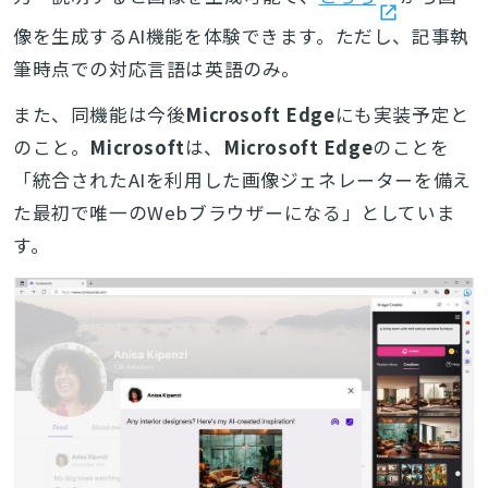
像を生成するAI機能を体験できます。ただし、記事執
筆時点での対応言語は英語のみ。
また、同機能は今後
Microsoft Edge
にも実装予定と
のこと。
Microsoft
は、
Microsoft Edge
のことを
「統合されたAIを利用した画像ジェネレーターを備え
た最初で唯一のWebブラウザーになる」としていま
す。