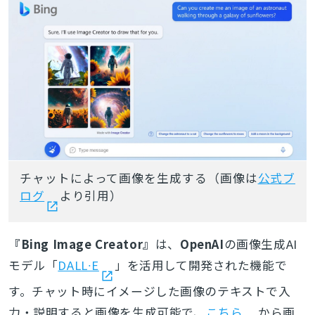
チャットによって画像を生成する（画像は
公式ブ
ログ
より引用）
『Bing Image Creator』
は、
OpenAI
の画像生成AI
モデル「
DALL∙E
」を活用して開発された機能で
す。チャット時にイメージした画像のテキストで入
力・説明すると画像を生成可能で、
こちら
から画