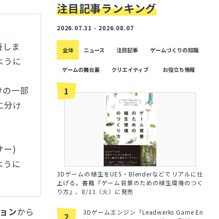
注目記事ランキング
2026.07.31 - 2026.08.07
善しま
全体
ニュース
注目記事
ゲームづくりの知識
ように
ゲームの舞台裏
クリエイティブ
お役立ち情報
けの一部
1
に分け
ー)
ように
3Dゲームの植生をUE5・Blenderなどでリアルに仕
上げる。書籍『ゲーム背景のための植生環境のつく
り方』、8/11（火）に発売
ョン
から
3Dゲームエンジン「Leadwerks Game En
2