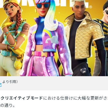
より引用）
で
クリエイティブモード
における仕掛けに大幅な更新がさ
下の通り。