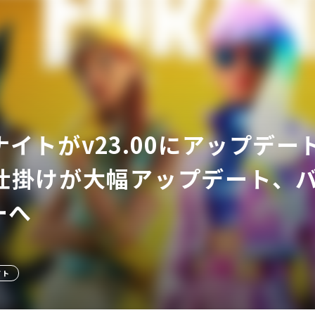
ナイトがv23.00にアップデ
ア
仕掛けが大幅アップデート、
ーへ
イト