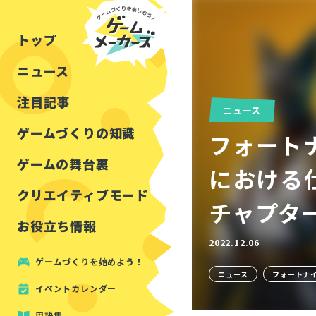
チュートリアル
インタビュー
フォートナイト
公開資料まとめ
トップ
ルールをつくる
講演レポート
マインクラフト
イベントレポート
ニュース
しくみをつくる
注目・定番の〇〇
見た目を良くする
アセットレビュー
注目記事
ニュース
ツール紹介
ゲームづくりの知識
フォート
周辺機器・ハードウェ
ゲームの舞台裏
における
クリエイティブモード
チャプタ
お役立ち情報
2022.12.06
ゲームづくりを始めよう！
ニュース
フォートナ
イベントカレンダー
用語集