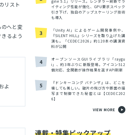
gine 5.1」リリース。レンダラー刷新でラ
のリスト
イティング性能が強化、GPU要求スペック
引き下げ、独自のアップスケーリング技術
も導入
ものへと変
「Unity AI」によるゲーム開発事例や、
3
できるよう
『SILENT HILL』シリーズを取り上げた講
演も。「CEDEC2026」約120本の講演資
料が公開
オープンソースGUIライブラリ「raygu
4
i」、約3年ぶりに新版登場。アイコン512
個対応、全関数が操作結果を返すAPI刷新
『ドンキーコング バナンザ』は、どこを
5
およ
壊しても美しい。破片の飛び方や断面の描
写まで制御できた秘密とは【CEDEC202
6】
VIEW MORE
連載・特集ピックアップ