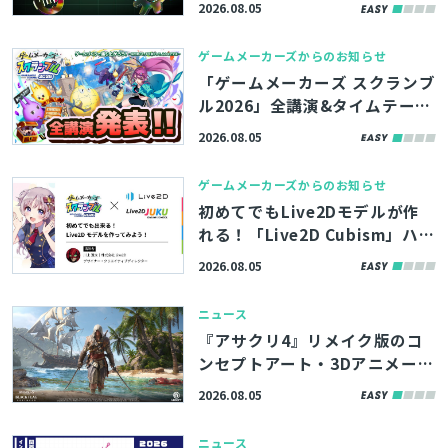
2026.08.05
活用術を学べる「Unreal Engin
e Tokyo Dev Days 26’」、先
ゲームメーカーズからのお知らせ
着100名まで参加者募集中
「ゲームメーカーズ スクランブ
ル2026」全講演&タイムテーブ
ルを発表！『プラグマタ』の開
2026.08.05
発事例、ゲーム業界のAI活用な
ど
ゲームメーカーズからのお知らせ
初めてでもLive2Dモデルが作
れる！「Live2D Cubism」ハン
ズオンが「ゲームメーカーズ ス
2026.08.05
クランブル2026」で開催決定！
参加者募集中
ニュース
『アサクリ4』リメイク版のコ
ンセプトアート・3Dアニメーシ
ョンなど500点以上、ArtStati
2026.08.05
onの記事で無料公開
ニュース