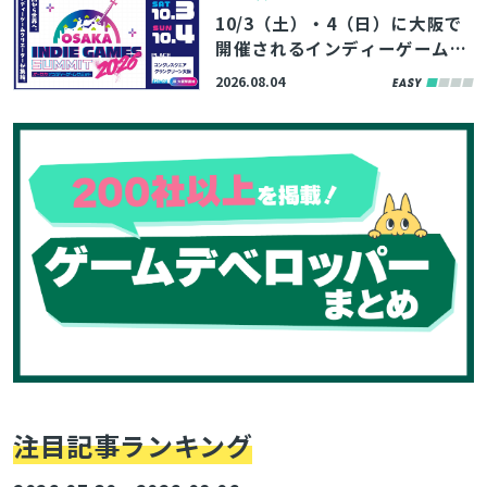
10/3（土）・4（日）に大阪で
開催されるインディーゲームイ
ベント「OSAKA INDIE GAMES
2026.08.04
SUMMIT 2026」、入場チケッ
トの販売が開始
注目記事ランキング