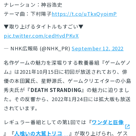
ナレーション：神谷浩史
テーマ曲：下村陽子
https://t.co/uTkxQyoimP
▼取り上げるタイトルもすごい▼
pic.twitter.com/cedHvdPKvX
— NHK広報局 (@NHK_PR)
September 12, 2022
名作ゲームの魅力を深堀りする教養番組『ゲームゲノ
ム』は2021年10月15日に初回が放送されており、俳
優の本田翼氏、星野源氏、ゲームクリエイターの小島
秀夫氏が
『DEATH STRANDING』
の魅力に迫りまし
た。その反響から、2022年1月24日には拡大版も放送
されています。
レギュラー番組としての第1回では
『
ワンダと巨像
』『
人喰いの大鷲トリコ
』
が取り上げられ、ゲス