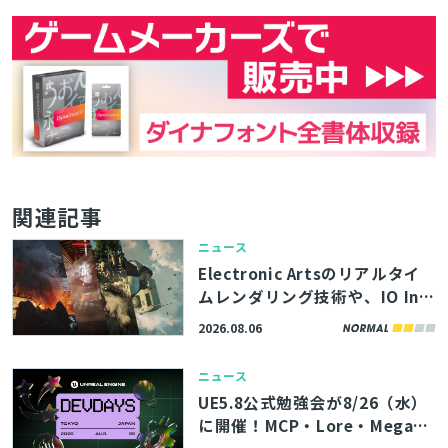
関連記事
ニュース
Electronic Artsのリアルタイ
ムレンダリング技術や、IO Int
eractive内製エンジンのボリュ
2026.08.06
ームエフェクト描画機能を解
説。「SIGGRAPH 2026」内勉
ニュース
強会の講演資料が公開
UE5.8公式勉強会が8/26（水）
に開催！MCP・Lore・MegaLi
ghtsなど、最新機能やツールの